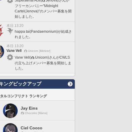
Superaerial Ace(
Jenova)さんが
フリーカンパニー"Midnight
Cartel(Jenova)"のメンバー募集を開
始しました。
本日 13:20
happa tai(Pandaemonium)が結成さ
れました。
本日 13:20
Vane Vell
Unicorn [Meteor]
Vane Vell(
Unicorn)さんがCWLS
の立ち上げメンバー募集を開始しま
した。
キングピックアップ
タルコンフリクト ランキング
Jay Eins
Chocobo [Mana]
Ciel Cocco