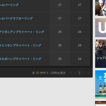
シルバーリング
27
27
シルバークラフターリング
27
27
グリダニアンプライベート・リング
25
24
ロミンサンプライベート・リング
25
24
ウルダハンプライベート・リング
25
24
全
20
件中
1
～
20
件を表示
1