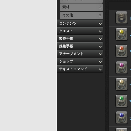
素材
その他
コンテンツ
クエスト
製作手帳
採集手帳
アチーブメント
ショップ
テキストコマンド