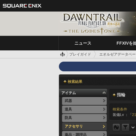
ニュース
FFXIVを
プレイガイド
エオルゼアデータベー
検索結果
アイテム
指輪
武器
道具
検索条件
装備Lv ：「
21
防具
アクセサリ
薬品・調理品