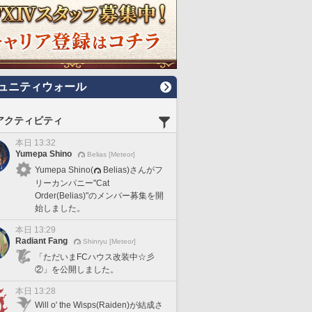
ュニティウォール
アクティビティ
本日 13:32
Yumepa Shino
Belias [Meteor]
Yumepa Shino(
Belias)さんがフ
リーカンパニー"Cat
Order(Belias)"のメンバー募集を開
始しました。
本日 13:29
Radiant Fang
Shinryu [Meteor]
「ただいまFCハウス改装中☆彡
②」を公開しました。
本日 13:28
Will o' the Wisps(Raiden)が結成さ