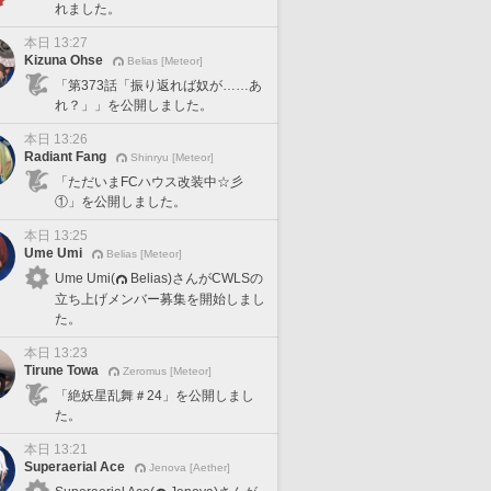
れました。
本日 13:27
Kizuna Ohse
Belias [Meteor]
「第373話「振り返れば奴が……あ
れ？」」を公開しました。
本日 13:26
Radiant Fang
Shinryu [Meteor]
「ただいまFCハウス改装中☆彡
①」を公開しました。
本日 13:25
Ume Umi
Belias [Meteor]
Ume Umi(
Belias)さんがCWLSの
立ち上げメンバー募集を開始しまし
た。
本日 13:23
Tirune Towa
Zeromus [Meteor]
「絶妖星乱舞＃24」を公開しまし
た。
本日 13:21
Superaerial Ace
Jenova [Aether]