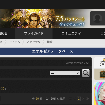
始める
プレイガイド
コミュニティ
ラ
ス
アイテム
アクセサリ
指輪
エオルゼアデータベース
Version:Patch 7.55
-30
」
全
20
件中
1
～
20
件を表示
1