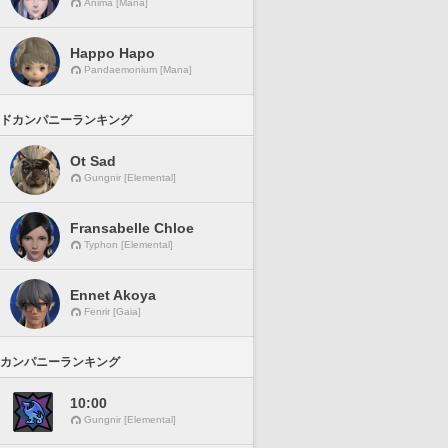
Anima [Mana]
Happo Hapo
Pandaemonium [Mana]
ドカンパニーランキング
Ot Sad
Gungnir [Elemental]
Fransabelle Chloe
Typhon [Elemental]
Ennet Akoya
Fenrir [Gaia]
カンパニーランキング
10:00
Gungnir [Elemental]