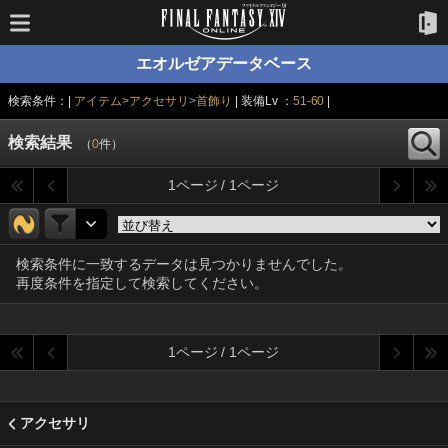
エオルゼアデータベース
検索条件：|
アイテム>アクセサリ>首飾り
| 装備Lv ：
51-60
|
検索結果
（
0
件）
1ページ / 1ページ
検索条件に一致するデータは見つかりませんでした。
再度条件を指定して検索してください。
1ページ / 1ページ
アクセサリ