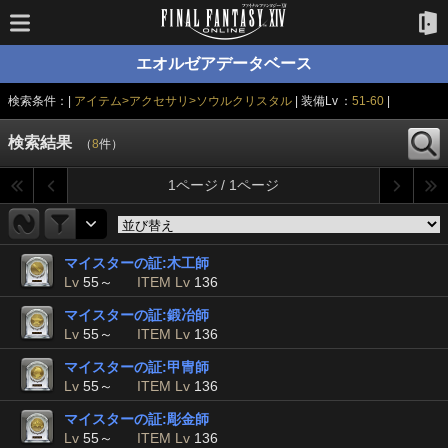
エオルゼアデータベース
検索条件：|
アイテム>アクセサリ>ソウルクリスタル
| 装備Lv ：
51-60
|
検索結果
（
8
件）
1ページ / 1ページ
マイスターの証:木工師
Lv
55～
ITEM Lv
136
マイスターの証:鍛冶師
Lv
55～
ITEM Lv
136
マイスターの証:甲冑師
Lv
55～
ITEM Lv
136
マイスターの証:彫金師
Lv
55～
ITEM Lv
136