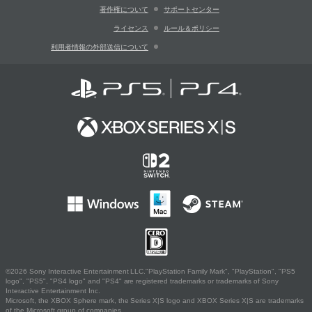
著作権について
サポートセンター
ライセンス
ルール＆ポリシー
利用者情報の外部送信について
©2026 Sony Interactive Entertainment LLC."PlayStation Family Mark", "PlayStation", "PS5
logo", "PS5", "PS4 logo" and "PS4" are registered trademarks or trademarks of Sony
Interactive Entertainment Inc.
Microsoft, the XBOX Sphere mark, the Series X|S logo and XBOX Series X|S are trademarks
of the Microsoft group of companies.