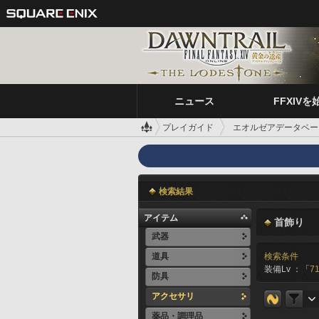
ニュース
FFXIVを
プレイガイド
エオルゼアデータベー
検索結果
アイテム
首飾り
武器
道具
検索条件
装備Lv ：「
71
防具
アクセサリ
薬品・調理品