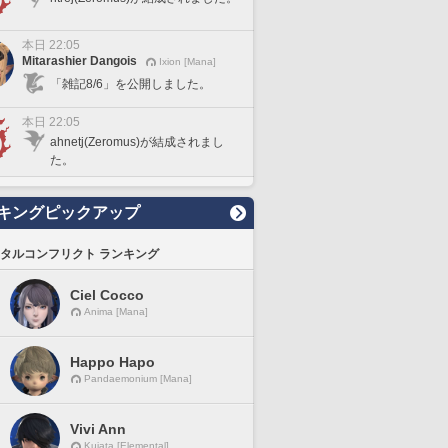
本日 22:05
Mitarashier Dangois
Ixion [Mana]
「雑記8/6」を公開しました。
本日 22:05
ahnetj(Zeromus)が結成されまし
た。
キングピックアップ
タルコンフリクト ランキング
Ciel Cocco
Anima [Mana]
Happo Hapo
Pandaemonium [Mana]
Vivi Ann
Kujata [Elemental]