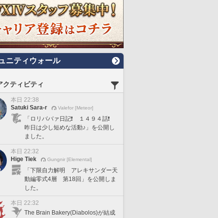
ュニティウォール
アクティビティ
本日 22:38
Satuki Sara-r
Valefor [Meteor]
「ロリババァ日記❗️ １４９４話❗️
昨日は少し短めな活動♪」を公開し
ました。
本日 22:32
Hige Tiek
Gungnir [Elemental]
「下限自力解明 アレキサンダー天
動編零式4層 第18回」を公開しま
した。
本日 22:32
The Brain Bakery(Diabolos)が結成