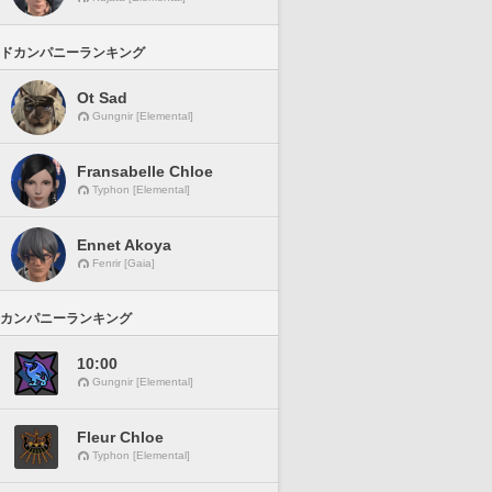
ドカンパニーランキング
Ot Sad
Gungnir [Elemental]
Fransabelle Chloe
Typhon [Elemental]
Ennet Akoya
Fenrir [Gaia]
カンパニーランキング
10:00
Gungnir [Elemental]
Fleur Chloe
Typhon [Elemental]