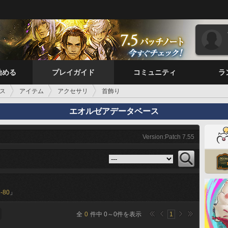
始める
プレイガイド
コミュニティ
ラ
ス
アイテム
アクセサリ
首飾り
エオルゼアデータベース
Version:Patch 7.55
-80
」
全
0
件中
0
～
0
件を表示
1