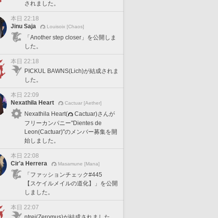
されました。
本日 22:18
Jinu Saja
Louisoix [Chaos]
「Another step closer」を公開しま
した。
本日 22:18
PICKUL BAWNS(Lich)が結成されま
した。
本日 22:09
Nexathila Heart
Cactuar [Aether]
Nexathila Heart(
Cactuar)さんが
フリーカンパニー"Dientes de
Leon(Cactuar)"のメンバー募集を開
始しました。
本日 22:08
Cir'a Herrera
Masamune [Mana]
「ファッションチェック#445
【スケイルメイルの道化】」を公開
しました。
本日 22:07
ntrej(Zeromus)が結成されました。