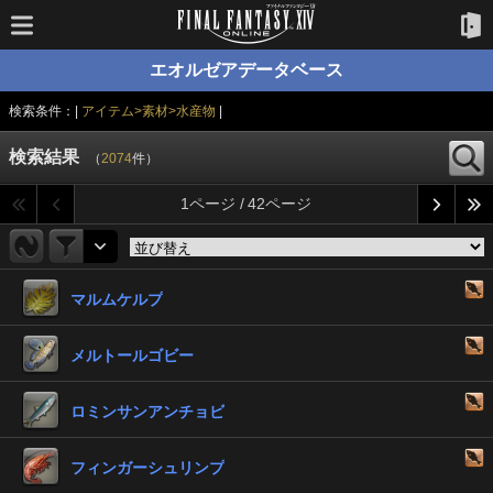
エオルゼアデータベース
検索条件：|
アイテム>素材>水産物
|
検索結果
（
2074
件）
1ページ / 42ページ
マルムケルプ
メルトールゴビー
ロミンサンアンチョビ
フィンガーシュリンプ