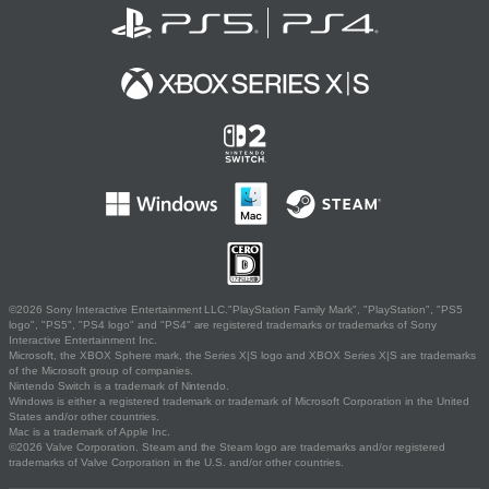
©2026 Sony Interactive Entertainment LLC."PlayStation Family Mark", "PlayStation", "PS5
logo", "PS5", "PS4 logo" and "PS4" are registered trademarks or trademarks of Sony
Interactive Entertainment Inc.
Microsoft, the XBOX Sphere mark, the Series X|S logo and XBOX Series X|S are trademarks
of the Microsoft group of companies.
Nintendo Switch is a trademark of Nintendo.
Windows is either a registered trademark or trademark of Microsoft Corporation in the United
States and/or other countries.
Mac is a trademark of Apple Inc.
©2026 Valve Corporation. Steam and the Steam logo are trademarks and/or registered
trademarks of Valve Corporation in the U.S. and/or other countries.