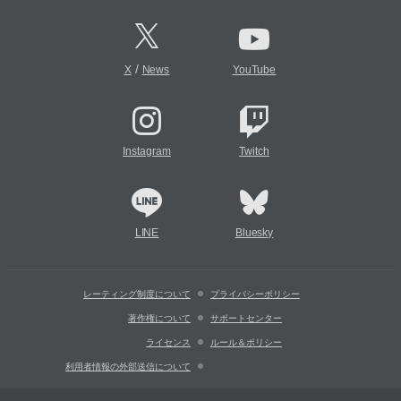
/
X
News
YouTube
Instagram
Twitch
LINE
Bluesky
レーティング制度について
プライバシーポリシー
著作権について
サポートセンター
ライセンス
ルール＆ポリシー
利用者情報の外部送信について