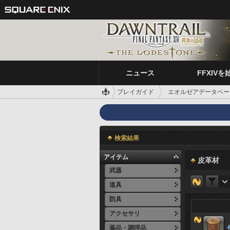
ニュース
FFXIVを
プレイガイド
エオルゼアデータベー
検索結果
アイテム
皮革材
武器
道具
防具
アクセサリ
薬品・調理品