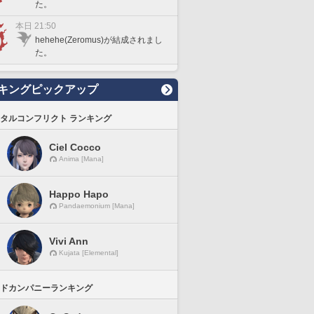
た。
本日 21:50
hehehe(Zeromus)が結成されまし
た。
キングピックアップ
タルコンフリクト ランキング
Ciel Cocco
Anima [Mana]
Happo Hapo
Pandaemonium [Mana]
Vivi Ann
Kujata [Elemental]
ドカンパニーランキング