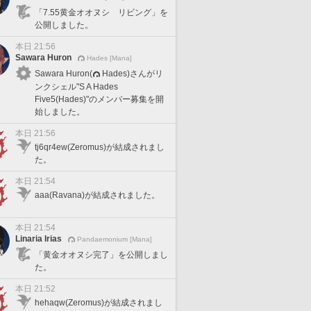
「7.55黄金オオヌシ リビング」を
公開しました。
本日 21:56
Sawara Huron
Hades [Mana]
Sawara Huron(
Hades)さんがリ
ンクシェル"S A Hades
Five5(Hades)"のメンバー募集を開
始しました。
本日 21:56
tj6qr4ew(Zeromus)が結成されまし
た。
本日 21:54
aaa(Ravana)が結成されました。
本日 21:54
Linaria Irias
Pandaemonium [Mana]
「黄金オオヌシ完了」を公開しまし
た。
本日 21:52
hehaqw(Zeromus)が結成されまし