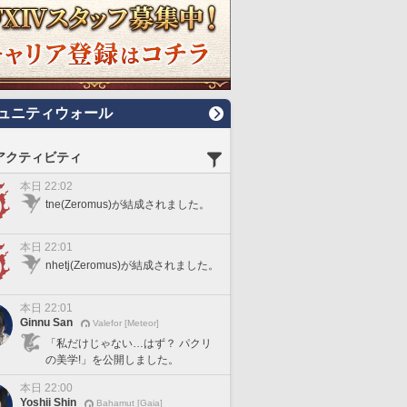
ュニティウォール
アクティビティ
本日 22:02
tne(Zeromus)が結成されました。
本日 22:01
nhetj(Zeromus)が結成されました。
本日 22:01
Ginnu San
Valefor [Meteor]
「私だけじゃない…はず？ パクリ
の美学!」を公開しました。
本日 22:00
Yoshii Shin
Bahamut [Gaia]