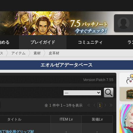
始める
プレイガイド
コミュニティ
ラ
ス
アイテム
素材
皮革材
エオルゼアデータベース
Version:Patch 7.55
全
1
件中
1
～
1
件を表示
1
タイトル
ITEM Lv
装備Lv
包丁強化用グリップ材
-
-