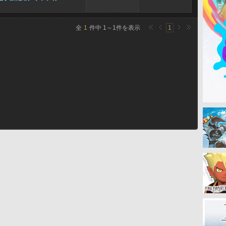
全
1
件中
1
～
1
件を表示
1