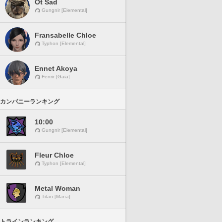
Ot Sad
Gungnir [Elemental]
Fransabelle Chloe
Typhon [Elemental]
Ennet Akoya
Fenrir [Gaia]
カンパニーランキング
10:00
Gungnir [Elemental]
Fleur Chloe
Typhon [Elemental]
Metal Woman
Titan [Mana]
トラインランキング