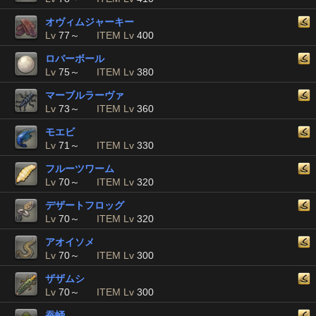
オヴィムジャーキー
Lv
77～
ITEM Lv
400
ロバーボール
Lv
75～
ITEM Lv
380
マーブルラーヴァ
Lv
73～
ITEM Lv
360
モエビ
Lv
71～
ITEM Lv
330
フルーツワーム
Lv
70～
ITEM Lv
320
デザートフロッグ
Lv
70～
ITEM Lv
320
アオイソメ
Lv
70～
ITEM Lv
300
ザザムシ
Lv
70～
ITEM Lv
300
蚕蛹