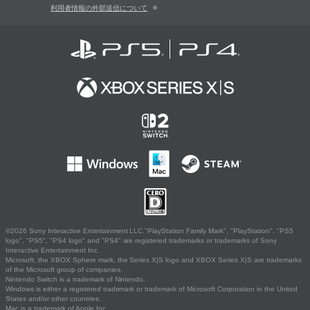
利用者情報の外部送信について
©2026 Sony Interactive Entertainment LLC."PlayStation Family Mark", "PlayStation", "PS5
logo", "PS5", "PS4 logo" and "PS4" are registered trademarks or trademarks of Sony
Interactive Entertainment Inc.
Microsoft, the XBOX Sphere mark, the Series X|S logo and XBOX Series X|S are trademarks
of the Microsoft group of companies.
Nintendo Switch is a trademark of Nintendo.
Windows is either a registered trademark or trademark of Microsoft Corporation in the United
States and/or other countries.
Mac is a trademark of Apple Inc.