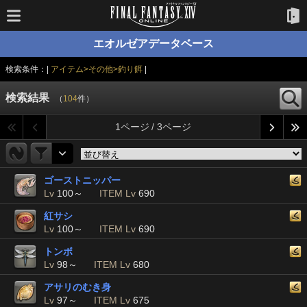
エオルゼアデータベース
検索条件：|
アイテム>その他>釣り餌
|
検索結果
（
104
件）
1ページ / 3ページ
ゴーストニッパー
Lv
100～
ITEM Lv
690
紅サシ
Lv
100～
ITEM Lv
690
トンボ
Lv
98～
ITEM Lv
680
アサリのむき身
Lv
97～
ITEM Lv
675