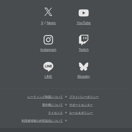
/
X
News
YouTube
Instagram
Twitch
LINE
Bluesky
レーティング制度について
プライバシーポリシー
著作権について
サポートセンター
ライセンス
ルール＆ポリシー
利用者情報の外部送信について