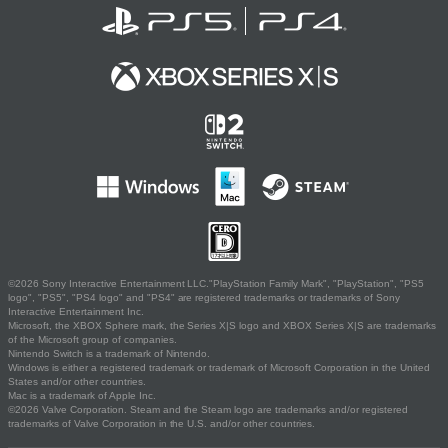
©2026 Sony Interactive Entertainment LLC."PlayStation Family Mark", "PlayStation", "PS5
logo", "PS5", "PS4 logo" and "PS4" are registered trademarks or trademarks of Sony
Interactive Entertainment Inc.
Microsoft, the XBOX Sphere mark, the Series X|S logo and XBOX Series X|S are trademarks
of the Microsoft group of companies.
Nintendo Switch is a trademark of Nintendo.
Windows is either a registered trademark or trademark of Microsoft Corporation in the United
States and/or other countries.
Mac is a trademark of Apple Inc.
©2026 Valve Corporation. Steam and the Steam logo are trademarks and/or registered
trademarks of Valve Corporation in the U.S. and/or other countries.