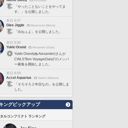
Natsu Sunny
Ifrit [Gaia]
「やったことないことをやってま
す。」を公開しました。
本日 9:07
Glee Jiggle
Masamune [Mana]
「出ねぇよ」を公開しました。
本日 9:00
Yukki Orand
Alexander [Gaia]
Yukki Orand(
Alexander)さんが
CWLS"Bon Voyage(Gaia)"のメンバ
ー募集を開始しました。
本日 8:59
Accel Aquarius
Valefor [Meteor]
「そろそろ２年目なの」を公開しま
した。
キングピックアップ
タルコンフリクト ランキング