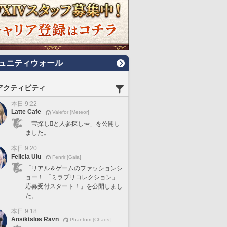
ュニティウォール
アクティビティ
本日 9:22
Latte Cafe
Valefor [Meteor]
「宝探し🪎と人参探し🥕」を公開し
ました。
本日 9:20
Felicia Ulu
Fenrir [Gaia]
「リアル＆ゲームのファッションシ
ョー！ 「ミラプリコレクション」
応募受付スタート！」を公開しまし
た。
本日 9:18
Ansiktslos Ravn
Phantom [Chaos]