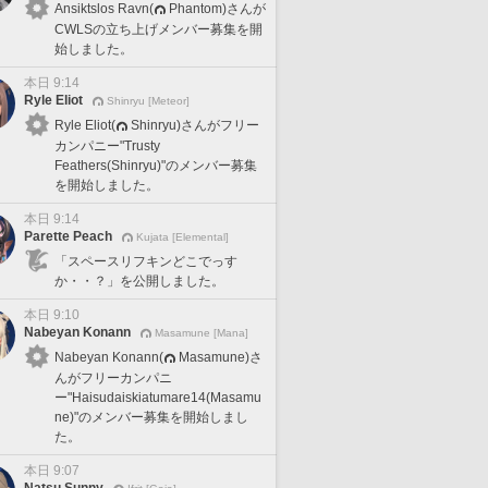
Ansiktslos Ravn(
Phantom)さんが
CWLSの立ち上げメンバー募集を開
始しました。
本日 9:14
Ryle Eliot
Shinryu [Meteor]
Ryle Eliot(
Shinryu)さんがフリー
カンパニー"Trusty
Feathers(Shinryu)"のメンバー募集
を開始しました。
本日 9:14
Parette Peach
Kujata [Elemental]
「スペースリフキンどこでっす
か・・？」を公開しました。
本日 9:10
Nabeyan Konann
Masamune [Mana]
Nabeyan Konann(
Masamune)さ
んがフリーカンパニ
ー"Haisudaiskiatumare14(Masamu
ne)"のメンバー募集を開始しまし
た。
本日 9:07