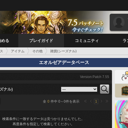
始める
プレイガイド
コミュニティ
ラ
ス
アイテム
その他
雑貨(シーズナル)
エオルゼアデータベース
Version:Patch 7.55
ズナル)
全
0
件中
0
～
0
件を表示
1
検索条件に一致するデータは見つかりませんでした。
再度条件を指定して検索してください。