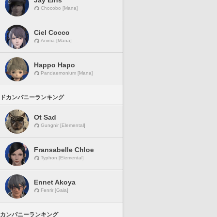
Jay Eins
Chocobo [Mana]
Ciel Cocco
Anima [Mana]
Happo Hapo
Pandaemonium [Mana]
ドカンパニーランキング
Ot Sad
Gungnir [Elemental]
Fransabelle Chloe
Typhon [Elemental]
Ennet Akoya
Fenrir [Gaia]
カンパニーランキング