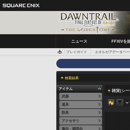
ニュース
FFXIVを
プレイガイド
エオルゼアデータベー
検索結果
アイテム
雑貨(シー
武器
道具
防具
アクセサリ
薬品・調理品