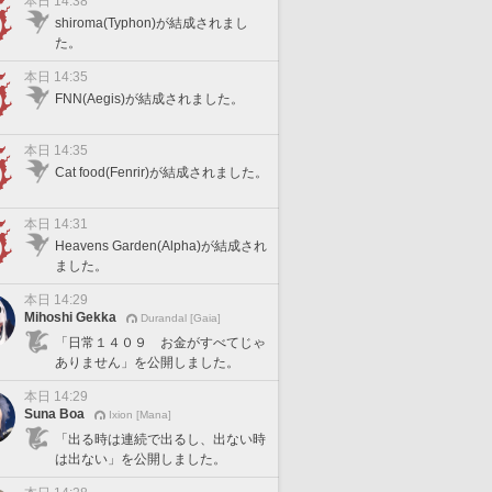
本日 14:38
shiroma(Typhon)が結成されまし
た。
本日 14:35
FNN(Aegis)が結成されました。
本日 14:35
Cat food(Fenrir)が結成されました。
本日 14:31
Heavens Garden(Alpha)が結成され
ました。
本日 14:29
Mihoshi Gekka
Durandal [Gaia]
「日常１４０９ お金がすべてじゃ
ありません」を公開しました。
本日 14:29
Suna Boa
Ixion [Mana]
「出る時は連続で出るし、出ない時
は出ない」を公開しました。