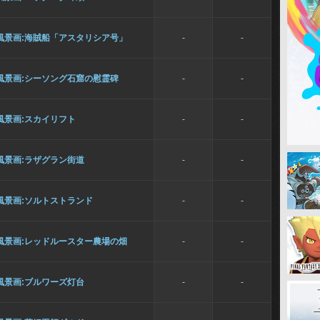
風景画:海賊船「アスタリシア号」
-
-
風景画:シーソング石窟の慰霊碑
-
-
風景画:スカイリフト
-
-
風景画:ラザグラン街道
-
-
風景画:ソルトストランド
-
-
風景画:レッドルースター農場の畑
-
-
風景画:ブルワーズ灯台
-
-