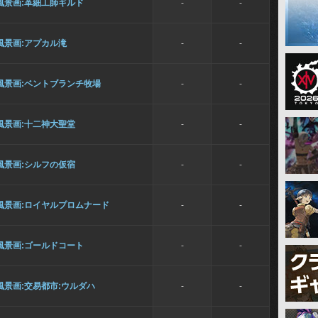
風景画:革細工師ギルド
-
-
風景画:アプカル滝
-
-
風景画:ベントブランチ牧場
-
-
風景画:十二神大聖堂
-
-
風景画:シルフの仮宿
-
-
風景画:ロイヤルプロムナード
-
-
風景画:ゴールドコート
-
-
風景画:交易都市:ウルダハ
-
-