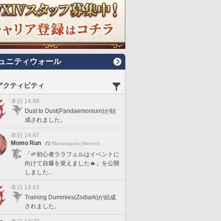
ュニティウォール
アクティビティ
本日 14:48
Dust to Dust(Pandaemonium)が結
成されました。
本日 14:47
Momo Run
Mandragora [Meteor]
「🌱初心者ララフェルはイベントに
向けて自爆を覚えました🔥」を公開
しました。
本日 14:43
Training Dummies(Zodiark)が結成
されました。