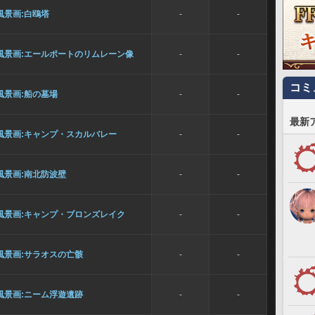
風景画:白鴎塔
-
-
風景画:エールポートのリムレーン像
-
-
コミ
風景画:船の墓場
-
-
最新
風景画:キャンプ・スカルバレー
-
-
風景画:南北防波壁
-
-
風景画:キャンプ・ブロンズレイク
-
-
風景画:サラオスの亡骸
-
-
風景画:ニーム浮遊遺跡
-
-