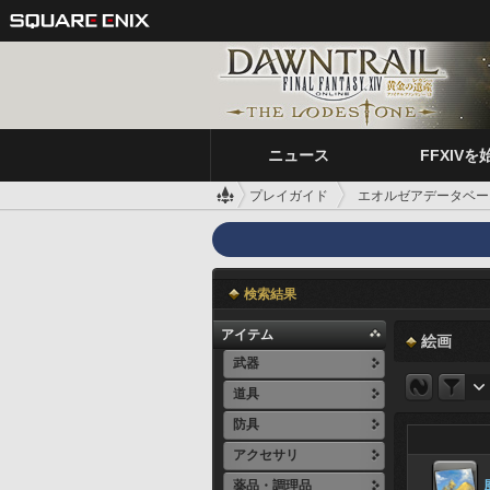
ニュース
FFXIVを
プレイガイド
エオルゼアデータベー
検索結果
アイテム
絵画
武器
道具
防具
アクセサリ
薬品・調理品