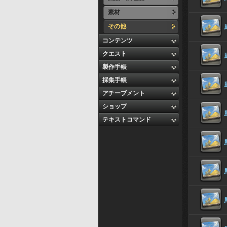
素材
その他
コンテンツ
クエスト
製作手帳
採集手帳
アチーブメント
ショップ
テキストコマンド