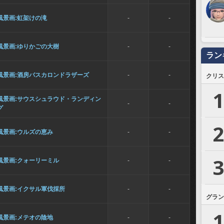
風景画:虹架けの滝
-
-
風景画:ゆりかごの大樹
-
-
ラン
風景画:酒房バスカロンドラザーズ
-
-
クリス
1
風景画:サウスシュラウド・ランディン
-
-
グ
2
風景画:ウルズの恵み
-
-
3
風景画:クォーリーミル
-
-
風景画:イクサル軍伐採所
-
-
グラン
1
風景画:メテオの陰地
-
-