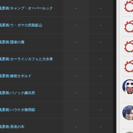
風景画:キャンプ・オーバールック
-
-
風景画:ウ・ガマロ武装鉱山
-
-
風景画:隠者の庵
-
-
風景画:カーラインカフェと大水車
-
-
風景画:槍術士ギルド
-
-
風景画:バノック練兵所
-
-
風景画:ハウケタ御用邸
-
-
風景画:長老の木
-
-