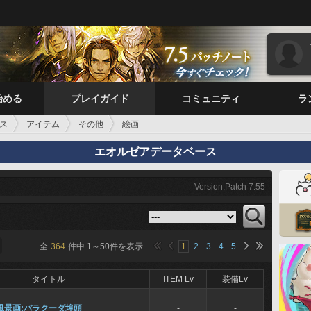
始める
プレイガイド
コミュニティ
ラ
ス
アイテム
その他
絵画
エオルゼアデータベース
Version:Patch 7.55
全
364
件中
1
～
50
件を表示
1
2
3
4
5
タイトル
ITEM Lv
装備Lv
風景画:バラクーダ埠頭
-
-