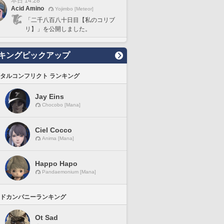
本日 14:28
Acid Amino
Yojimbo [Meteor]
「二千八百八十日目【私のコリブ
リ】」を公開しました。
キングピックアップ
タルコンフリクト ランキング
Jay Eins
Chocobo [Mana]
Ciel Cocco
Anima [Mana]
Happo Hapo
Pandaemonium [Mana]
ドカンパニーランキング
Ot Sad