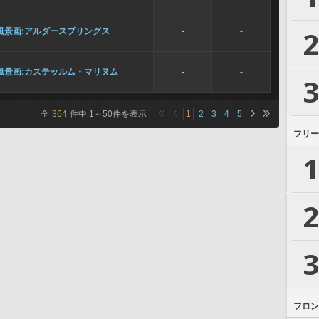
2
風景画:アルダースプリングス
-
-
風景画:カステッルム・マリヌム
-
-
3
全
364
件中
1
～
50
件を表示
1
2
3
4
5
フリー
1
2
3
フロン