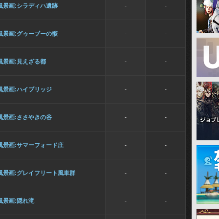
風景画:シラディハ遺跡
-
-
風景画:グゥーブーの骸
-
-
風景画:見えざる都
-
-
風景画:ハイブリッジ
-
-
風景画:ささやきの谷
-
-
風景画:サマーフォード庄
-
-
風景画:グレイフリート風車群
-
-
風景画:隠れ滝
-
-