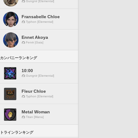
Gungnir [Elemental]
Fransabelle Chloe
Typhon [Elemental]
Ennet Akoya
Fenrir [Gaia]
カンパニーランキング
10:00
Gungnir [Elemental]
Fleur Chloe
Typhon [Elemental]
Metal Woman
Titan [Mana]
トラインランキング