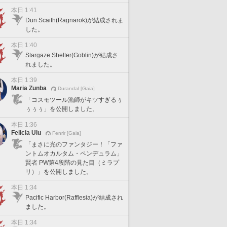
本日 1:41
Dun Scaith(Ragnarok)が結成されま
した。
本日 1:40
Stargaze Shelter(Goblin)が結成さ
れました。
本日 1:39
Maria Zunba
Durandal [Gaia]
「コスモツール漁師がキツすぎるぅ
ぅぅぅ」を公開しました。
本日 1:36
Felicia Ulu
Fenrir [Gaia]
「まさに光のファンタジー！「ファ
ントムオカルタム・ペンデュラム」
賢者 PW第4段階の見た目（ミラプ
リ）」を公開しました。
本日 1:34
Pacific Harbor(Rafflesia)が結成され
ました。
本日 1:34