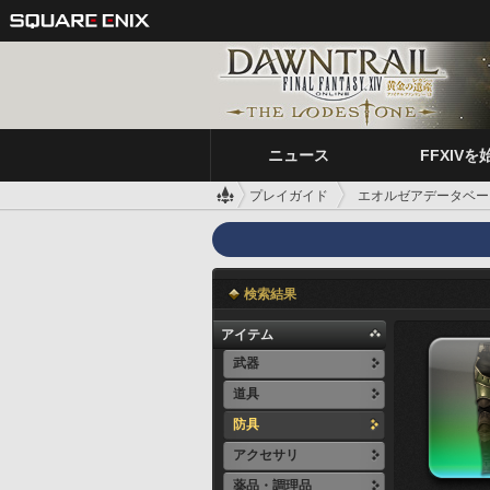
ニュース
FFXIVを
プレイガイド
エオルゼアデータベー
検索結果
アイテム
武器
道具
防具
アクセサリ
薬品・調理品