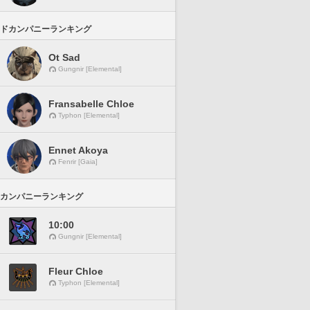
ドカンパニーランキング
Ot Sad
Gungnir [Elemental]
Fransabelle Chloe
Typhon [Elemental]
Ennet Akoya
Fenrir [Gaia]
カンパニーランキング
10:00
Gungnir [Elemental]
Fleur Chloe
Typhon [Elemental]