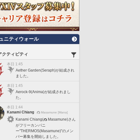
ュニティウォール
アクティビティ
本日 1:45
Aether Garden(Seraph)が結成され
ました。
本日 1:45
Aerock-9(Anima)が結成されまし
た。
本日 1:44
Kanami Chiang
Masamune [Mana]
Kanami Chiang(
Masamune)さん
がフリーカンパニ
ー"THERMOS(Masamune)"のメン
バー募集を開始しました。