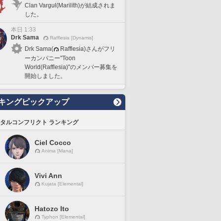
Clan Vargul(Marilith)が結成されま
した。
本日 1:33
Drk Sama
Rafflesia [Dynamis]
Drk Sama(
Rafflesia)さんがフリ
ーカンパニー"Toon
World(Rafflesia)"のメンバー募集を
開始しました。
キングピックアップ
タルコンフリクト ランキング
Ciel Cocco
Anima [Mana]
Vivi Ann
Kujata [Elemental]
Hatozo Ito
Typhon [Elemental]