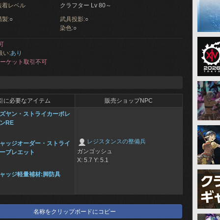
装着レベル
クラフター Lv 80～
製:
○
武具投影:
○
染色:
○
可
扱い:
あり
ーケット取引不可
引に必要なアイテム
販売ショップNPC
ズヤン・ストライカーポレ
ンRE
レジスタンスの整備兵
ャッジオーダー・ストライ
ガンゴッシュ
ーブレエット
X: 5.7 Y: 5.1
ャッジ軽量補材:脚防具
名称をクリップボードにコピー