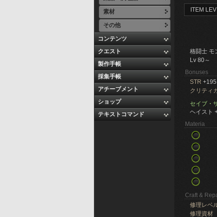
ITEM LEV
素材
その他
コンテンツ
クエスト
格闘士 モ
Lv 80～
製作手帳
Bonuses
採集手帳
STR
+195
アチーブメント
クリティ
ショップ
セイブ・
ヘイスト +
テキストコマンド
Materia
Craft & Repa
修理レベ
修理資材