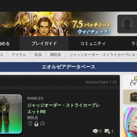
始める
プレイガイド
コミュニティ
ラ
ス
アイテム
防具
脚防具
ジャッジオーダー・ストライカーブレエ
エオルゼアデータベース
Version:Patch 7.55
RARE
EX
ジャッジオーダー・ストライカーブレ
エットRE
脚防具
0
1