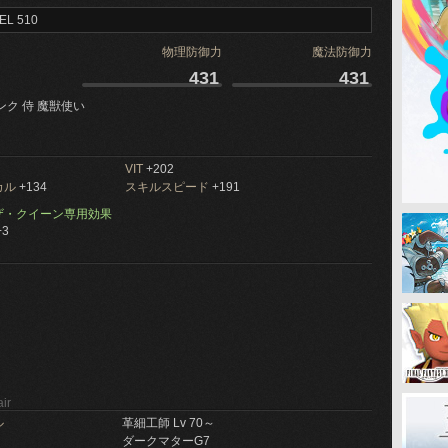
EL 510
物理防御力
魔法防御力
431
431
ンク 侍 魔獣使い
VIT
+202
カル
+134
スキルスピード
+191
ザ・クイーン専用効果
3
ir
ル
革細工師 Lv 70～
ダークマターG7