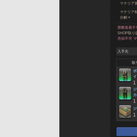
マテリア
マテリア精
分解:
×
禁断装着不
SHOP取り
売却不可
マ
入手先
取
ボ
イ
1
ジ
カ
1
ジ
1