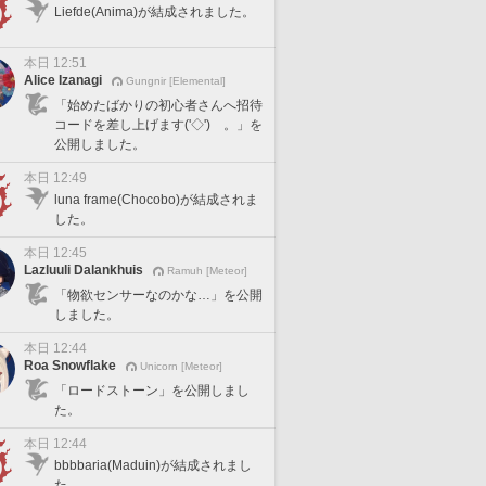
Liefde(Anima)が結成されました。
本日 12:51
Alice Izanagi
Gungnir [Elemental]
「始めたばかりの初心者さんへ招待
コードを差し上げます('◇')ゞ。」を
公開しました。
本日 12:49
luna frame(Chocobo)が結成されま
した。
本日 12:45
Lazluuli Dalankhuis
Ramuh [Meteor]
「物欲センサーなのかな…」を公開
しました。
本日 12:44
Roa Snowflake
Unicorn [Meteor]
「ロードストーン」を公開しまし
た。
本日 12:44
bbbbaria(Maduin)が結成されまし
た。