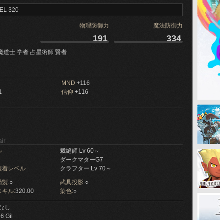
EL 320
物理防御力
魔法防御力
191
334
魔道士 学者 占星術師 賢者
MND
+116
1
信仰
+116
ir
ル
裁縫師 Lv 60～
ダークマターG7
装着レベル
クラフター Lv 70～
製:
○
武具投影:
○
キル:
320.00
染色:
○
なし
6 Gil