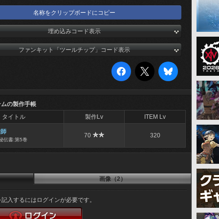
名称をクリップボードにコピー
埋め込みコード表示
ファンキット「ツールチップ」コード表示
テムの製作手帳
タイトル
製作Lv
ITEM Lv
縫師
70
320
秘伝書:第5巻
画像（2）
を記入するにはログインが必要です。