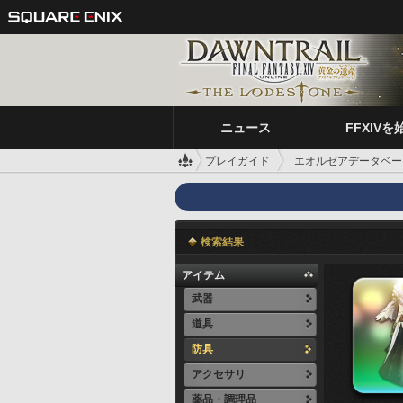
ニュース
FFXIVを
プレイガイド
エオルゼアデータベー
検索結果
アイテム
武器
道具
防具
アクセサリ
薬品・調理品