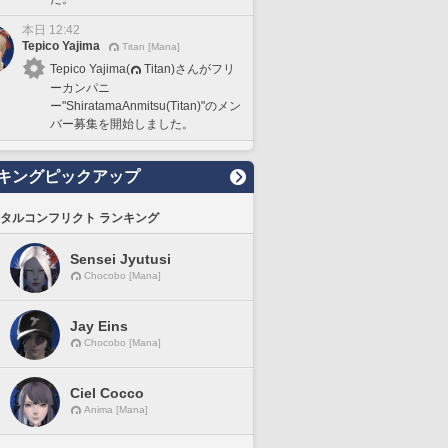
本日 12:42
Tepico Yajima
Titan [Mana]
Tepico Yajima(
Titan)さんがフリ
ーカンパニ
ー"ShiratamaAnmitsu(Titan)"のメン
バー募集を開始しました。
キングピックアップ
タルコンフリクト ランキング
Sensei Jyutusi
Chocobo [Mana]
Jay Eins
Chocobo [Mana]
Ciel Cocco
Anima [Mana]