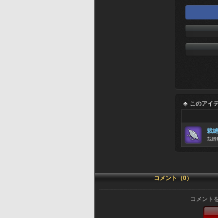
このアイ
裁
裁縫
コメント（0）
コメント