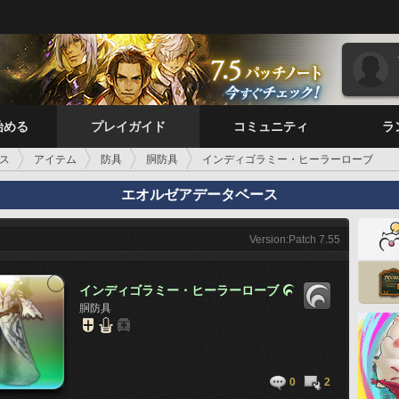
始める
プレイガイド
コミュニティ
ラ
ス
アイテム
防具
胴防具
インディゴラミー・ヒーラーローブ
エオルゼアデータベース
Version:Patch 7.55
インディゴラミー・ヒーラーローブ

胴防具
0
2