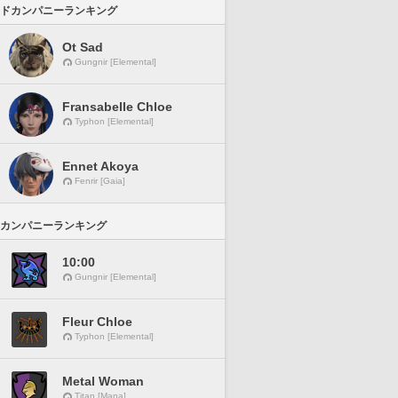
ドカンパニーランキング
Ot Sad
Gungnir [Elemental]
Fransabelle Chloe
Typhon [Elemental]
Ennet Akoya
Fenrir [Gaia]
カンパニーランキング
10:00
Gungnir [Elemental]
Fleur Chloe
Typhon [Elemental]
Metal Woman
Titan [Mana]