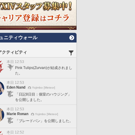
ュニティウォール
アクティビティ
本日 12:53
Pink Tulips(Zurvan)が結成されまし
た。
本日 12:53
Eden Nand
Yojimbo [Meteor]
「日記8日目：個室のハウジング」
を公開しました。
本日 12:53
Marie Ronan
Yojimbo [Meteor]
「ブレードバン」を公開しました。
本日 12:52