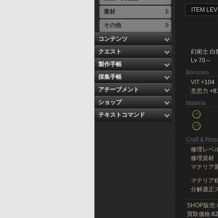
ITEM LEV
素材
その他
コンテンツ
クエスト
幻術士 白
Lv 70～
製作手帳
Bonuses
採集手帳
VIT
+104
アチーブメント
意思力
+8
ショップ
Materia
テキストコマンド
Craft & Repa
修理レベ
修理資材
マテリア
マテリア精
分解適正ス
SHOP販売:
買取価格:
62