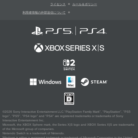
ライセンス
ルール＆ポリシー
利用者情報の外部送信について
©2026 Sony Interactive Entertainment LLC."PlayStation Family Mark", "PlayStation", "PS5
logo", "PS5", "PS4 logo" and "PS4" are registered trademarks or trademarks of Sony
Interactive Entertainment Inc.
Microsoft, the XBOX Sphere mark, the Series X|S logo and XBOX Series X|S are trademarks
of the Microsoft group of companies.
Nintendo Switch is a trademark of Nintendo.
Windows is either a registered trademark or trademark of Microsoft Corporation in the United