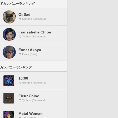
ドカンパニーランキング
Ot Sad
Gungnir [Elemental]
Fransabelle Chloe
Typhon [Elemental]
Ennet Akoya
Fenrir [Gaia]
カンパニーランキング
10:00
Gungnir [Elemental]
Fleur Chloe
Typhon [Elemental]
Metal Woman
Titan [Mana]