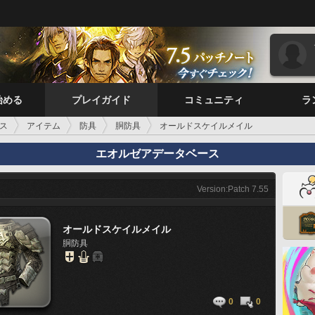
始める
プレイガイド
コミュニティ
ラ
ス
アイテム
防具
胴防具
オールドスケイルメイル
エオルゼアデータベース
Version:Patch 7.55
オールドスケイルメイル
胴防具
0
0