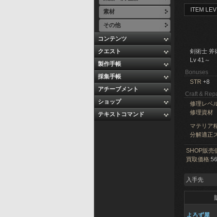
ITEM LEV
素材
その他
コンテンツ
クエスト
剣術士 斧
Lv 41～
製作手帳
Bonuses
採集手帳
STR
+8
アチーブメント
Craft & Repa
ショップ
修理レベ
修理資材
テキストコマンド
マテリア精
分解適正ス
SHOP販売
買取価格:
56
入手先
よろず屋