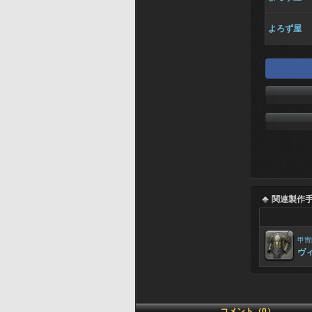
よろず屋
関連製作
甲冑
ヴ
コメント（0）