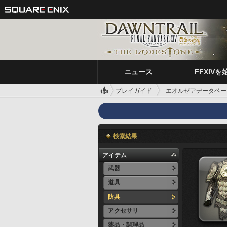
ニュース
FFXIVを
プレイガイド
エオルゼアデータベー
検索結果
アイテム
武器
道具
防具
アクセサリ
薬品・調理品