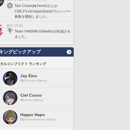
Tani Cham(
Fenrir)さんが
CWLS"Lost Again(Gaia)"のメンバー
募集を開始しました。
本日 16:01
Team YAKINIKU(Valefor)が結成され
ました。
キングピックアップ
タルコンフリクト ランキング
Jay Eins
Chocobo [Mana]
Ciel Cocco
Anima [Mana]
Happo Hapo
Pandaemonium [Mana]