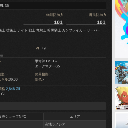
EL 36
物理防御力
魔法防御力
101
101
術士 槍術士 ナイト 戦士 竜騎士 暗黒騎士 ガンブレイカー リーパー
VIT
+9
ir
ル
甲冑師 Lv 31～
ダークマターG5
製:
○
武具投影:
○
キル:
36.00
染色:
×
価格:
2,646 Gil
 Gil
販売ショップNPC
エリア
高地ラノシア