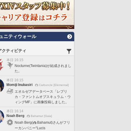
ュニティウォール
アクティビティ
本日 16:15
Nocturne(Twintania)が結成されまし
た。
本日 16:15
Momiji Inubasiri
Carbuncle [Elemental]
エオルゼアデータベース「レプリ
カ・ファントムオブスキュラム・ウ
ィングMF」に画像投稿しました。
本日 16:14
Noah Berg
Bahamut [Gaia]
Noah Berg(
Bahamut)さんがフリ
ーカンパニー"Lucis