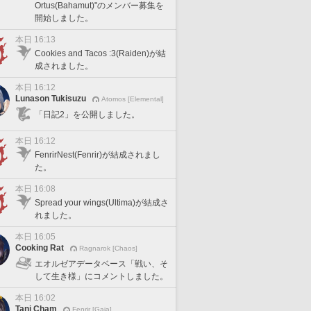
Ortus(Bahamut)"のメンバー募集を
開始しました。
本日 16:13
Cookies and Tacos :3(Raiden)が結
成されました。
本日 16:12
Lunason Tukisuzu
Atomos [Elemental]
「日記2」を公開しました。
本日 16:12
FenrirNest(Fenrir)が結成されまし
た。
本日 16:08
Spread your wings(Ultima)が結成さ
れました。
本日 16:05
Cooking Rat
Ragnarok [Chaos]
エオルゼアデータベース「戦い、そ
して生き様」にコメントしました。
本日 16:02
Tani Cham
Fenrir [Gaia]