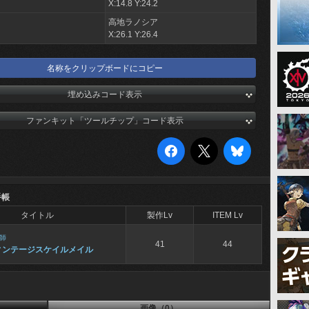
X:14.8 Y:24.2
高地ラノシア
X:26.1 Y:26.4
名称をクリップボードにコピー
埋め込みコード表示
ファンキット「ツールチップ」コード表示
手帳
タイトル
製作Lv
ITEM Lv
師
41
44
ィンテージスケイルメイル
画像（0）