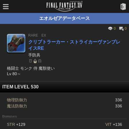
エオルゼアデータベース
0
0
RARE
EX
クリプトラーカー・ストライカーヴァンブレ
イスRE
手防具
格闘士 モンク 侍 魔獣使い
Lv 80～
ITEM LEVEL 530
物理防御力
336
魔法防御力
336
Bonuses
STR
+129
VIT
+136