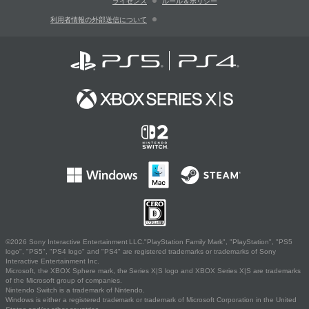
ライセンス
ルール＆ポリシー
利用者情報の外部送信について
©2026 Sony Interactive Entertainment LLC."PlayStation Family Mark", "PlayStation", "PS5
logo", "PS5", "PS4 logo" and "PS4" are registered trademarks or trademarks of Sony
Interactive Entertainment Inc.
Microsoft, the XBOX Sphere mark, the Series X|S logo and XBOX Series X|S are trademarks
of the Microsoft group of companies.
Nintendo Switch is a trademark of Nintendo.
Windows is either a registered trademark or trademark of Microsoft Corporation in the United