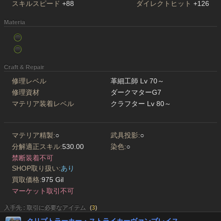
スキルスピード
+88
ダイレクトヒット
+126
Materia
Craft & Repair
修理レベル
革細工師 Lv 70～
修理資材
ダークマターG7
マテリア装着レベル
クラフター Lv 80～
マテリア精製:
○
武具投影:
○
分解適正スキル:
530.00
染色:
○
禁断装着不可
SHOP取り扱い:
あり
買取価格:
975 Gil
マーケット取引不可
入手先 : 取引に必要なアイテム
(
3
)