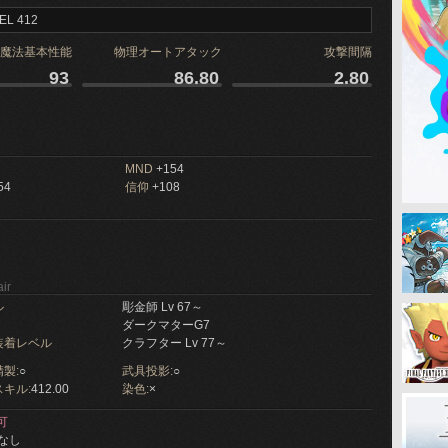
EL 412
魔法基本性能
物理オートアタック
攻撃間隔
93
86.80
2.80
MND
+154
54
信仰
+108
ir
ル
彫金師 Lv 67～
ダークマターG7
装着レベル
クラフター Lv 77～
製:
○
武具投影:
○
キル:
412.00
染色:
×
可
なし