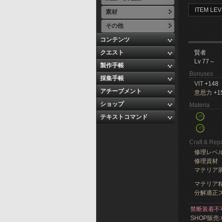
ITEM LEV
素材
その他
コンテンツ
クエスト
賢者
Lv 77～
製作手帳
Bonuses
採集手帳
VIT
+148
アチーブメント
意思力
+1
ショップ
Materia
テキストコマンド
Craft & Repa
修理レベ
修理資材
マテリア
マテリア精
分解適正ス
禁断装着不
SHOP販売: