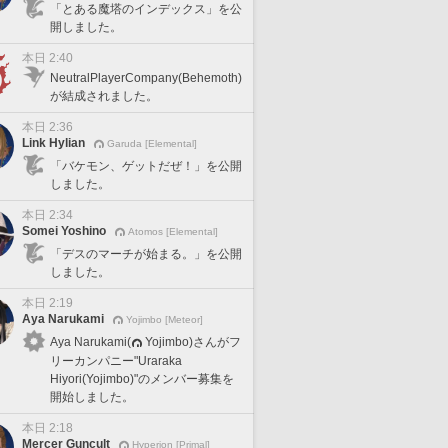
「とある魔塔のインデックス」を公
開しました。
本日 2:40
NeutralPlayerCompany(Behemoth)
が結成されました。
本日 2:36
Link Hylian
Garuda [Elemental]
「バケモン、ゲットだぜ！」を公開
しました。
本日 2:34
Somei Yoshino
Atomos [Elemental]
「デスのマーチが始まる。」を公開
しました。
本日 2:19
Aya Narukami
Yojimbo [Meteor]
Aya Narukami(
Yojimbo)さんがフ
リーカンパニー"Uraraka
Hiyori(Yojimbo)"のメンバー募集を
開始しました。
本日 2:18
Mercer Guncult
Hyperion [Primal]