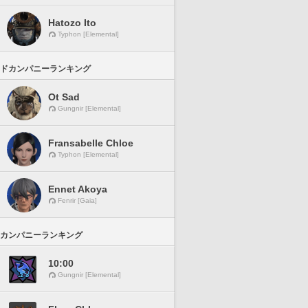
Hatozo Ito
Typhon [Elemental]
ドカンパニーランキング
Ot Sad
Gungnir [Elemental]
Fransabelle Chloe
Typhon [Elemental]
Ennet Akoya
Fenrir [Gaia]
カンパニーランキング
10:00
Gungnir [Elemental]