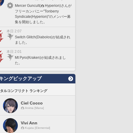
Mercer Guncult(
Hyperion)さんが
フリーカンパニー"Tonberry
Syndicate(Hyperion)"のメンバー募
集を開始しました。
本日 2:07
Switch Glitch(Diabolos)が結成され
ました。
本日 2:01
Mt Pyro(Kraken)が結成されまし
た。
キングピックアップ
タルコンフリクト ランキング
Ciel Cocco
Anima [Mana]
Vivi Ann
Kujata [Elemental]