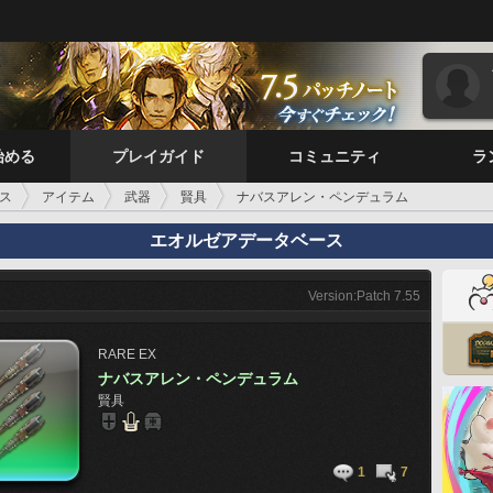
始める
プレイガイド
コミュニティ
ラ
ス
アイテム
武器
賢具
ナバスアレン・ペンデュラム
エオルゼアデータベース
Version:Patch 7.55
RARE
EX
ナバスアレン・ペンデュラム
賢具
1
7