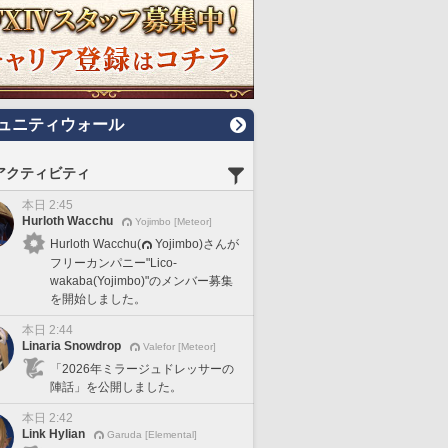
ュニティウォール
アクティビティ
本日 2:45
Hurloth Wacchu
Yojimbo [Meteor]
Hurloth Wacchu(
Yojimbo)さんが
フリーカンパニー"Lico-
wakaba(Yojimbo)"のメンバー募集
を開始しました。
本日 2:44
Linaria Snowdrop
Valefor [Meteor]
「2026年ミラージュドレッサーの
陣話」を公開しました。
本日 2:42
Link Hylian
Garuda [Elemental]