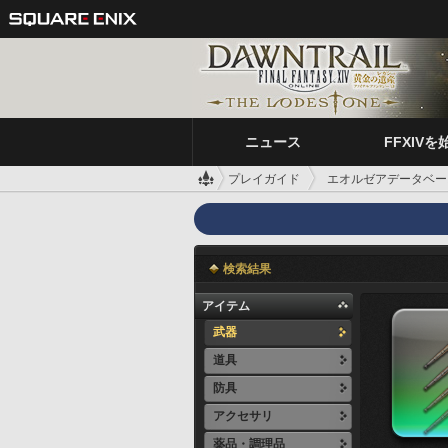
ニュース
FFXIVを
プレイガイド
エオルゼアデータベー
検索結果
アイテム
武器
道具
防具
アクセサリ
薬品・調理品