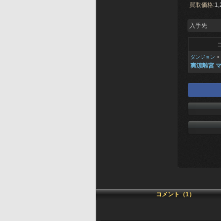
買取価格:
1,
入手先
ダンジョン
>
爽涼離宮 
コメント（1）