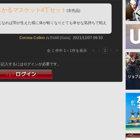
じかるマスケット4丁セット
(非売品)
になれば羽が生えた様に体が軽くなりとても幸せな気持ちで戦え
！
Corona Collon
Ridill [Gaia]
2021/12/07 09:33
全
1
件中
1
～
1
件を表示
1
を記入するにはログインが必要です。