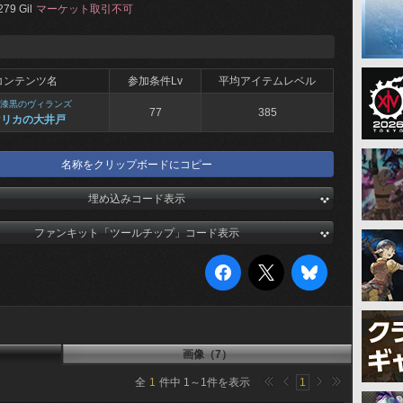
279 Gil
マーケット取引不可
コンテンツ名
参加条件Lv
平均アイテムレベル
漆黒のヴィランズ
77
385
マリカの大井戸
名称をクリップボードにコピー
埋め込みコード表示
ファンキット「ツールチップ」コード表示
画像（7）
全
1
件中
1
～
1
件を表示
1