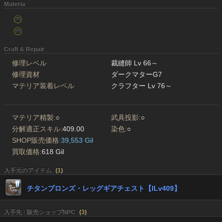
Materia
Craft & Repair
修理レベル
裁縫師 Lv 66～
修理資材
ダークマターG7
マテリア装着レベル
クラフター Lv 76～
マテリア精製:
○
武具投影:
○
分解適正スキル:
409.00
染色:
○
SHOP販売価格:
39,553 Gil
買取価格:
618 Gil
入手元のアイテム
(
1
)
チタンブロンズ・レッグギアチェスト【ILv409】
入手先 : 販売ショップNPC
(
3
)