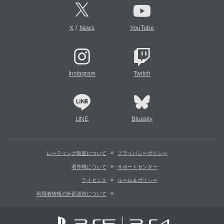
/
X
News
YouTube
Instagram
Twitch
LINE
Bluesky
レーティング制度について
プライバシーポリシー
著作権について
サポートセンター
ライセンス
ルール＆ポリシー
利用者情報の外部送信について