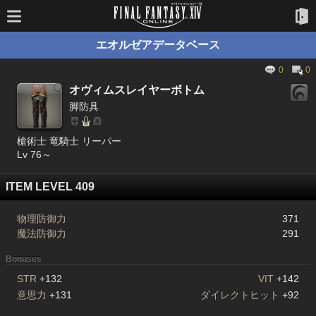
エオルゼアデータベース
0
0
オヴィムスレイヤーボトム
脚防具
槍術士 竜騎士 リーパー
Lv 76～
ITEM LEVEL 409
物理防御力
371
魔法防御力
291
Bonuses
STR
+132
VIT
+142
意思力
+131
ダイレクトヒット
+92