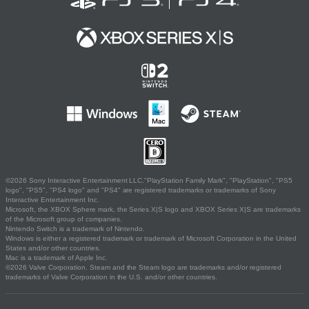
©2026 Sony Interactive Entertainment LLC."PlayStation Family Mark", "PlayStation", "PS5
logo", "PS5", "PS4 logo" and "PS4" are registered trademarks or trademarks of Sony
Interactive Entertainment Inc.
Microsoft, the XBOX Sphere mark, the Series X|S logo and XBOX Series X|S are trademarks
of the Microsoft group of companies.
Nintendo Switch is a trademark of Nintendo.
Windows is either a registered trademark or trademark of Microsoft Corporation in the United
States and/or other countries.
Mac is a trademark of Apple Inc.
©2026 Valve Corporation. Steam and the Steam logo are trademarks and/or registered
trademarks of Valve Corporation in the U.S. and/or other countries.