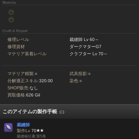
Materia
Craft & Repair
修理レベル
裁縫師 Lv 60～
修理資材
ダークマターG7
マテリア装着レベル
クラフター Lv 70～
マテリア精製:
○
武具投影:
○
分解適正スキル:
320.00
染色:
○
SHOP販売:
なし
買取価格:
626 Gil
このアイテムの製作手帳
(
1
)
裁縫師
製作Lv
70
裁縫秘伝書:第5巻