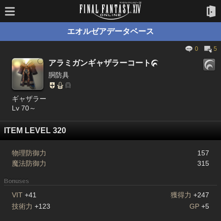
エオルゼアデータベース
0
5
アラミガンギャザラーコート

胴防具
ギャザラー
Lv 70～
ITEM LEVEL 320
物理防御力
157
魔法防御力
315
Bonuses
VIT
+41
獲得力
+247
技術力
+123
GP
+5