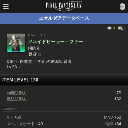
エオルゼアデータベース
0
7
RARE
EX
ドルイドヒーラー・ファー
胴防具
幻術士 白魔道士 学者 占星術師 賢者
Lv 53～
ITEM LEVEL 130
物理防御力
75
魔法防御力
132
Bonuses
VIT
+50
MND
+52
スペルスピード
+49
信仰
+34