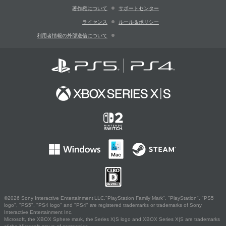
著作権について
サポートセンター
ライセンス
ルール＆ポリシー
利用者情報の外部送信について
©2026 Sony Interactive Entertainment LLC."PlayStation Family Mark", "PlayStation", "PS5
logo", "PS5", "PS4 logo" and "PS4" are registered trademarks or trademarks of Sony
Interactive Entertainment Inc.
Microsoft, the XBOX Sphere mark, the Series X|S logo and XBOX Series X|S are trademarks