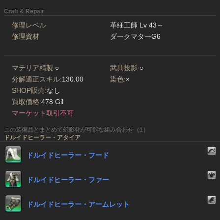
Craft & Repair
修理レベル
革細工師 Lv 43～
修理資材
ダークマターG6
マテリア精製:
○
武具投影:
○
分解適正スキル:
130.00
染色:
×
SHOP販売:
なし
買取価格:
478 Gil
マーケット取引不可
この装備品とまとめて幻影化が可能な組み合わせ（1）
ドルイドヒーラー・アタイア
ドルイドヒーラー・フード
ドルイドヒーラー・ファー
ドルイドヒーラー・アームレット