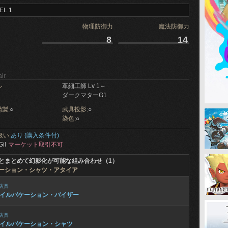
EL 1
物理防御力
魔法防御力
8
14
ir
ル
革細工師 Lv 1～
ダークマターG1
製:
○
武具投影:
○
染色:
○
扱い:
あり (購入条件付)
Gil
マーケット取引不可
とまとめて幻影化が可能な組み合わせ（1）
ーション・シャツ・アタイア
防具
イルバケーション・バイザー
防具
イルバケーション・シャツ