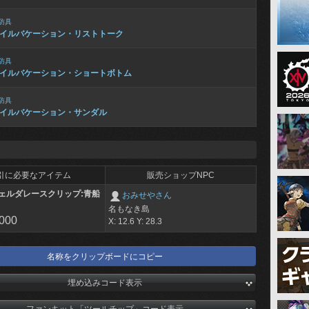
防具
イルバケーション・リストトーク
防具
イルバケーション・ショートボトム
防具
イルバケーション・サンダル
引に必要なアイテム
販売ショップNPC
ェルダレースクリップ:青船
おみせやさん
名もなき島
,000
X: 12.6 Y: 28.3
名称をクリップボードにコピー
埋め込みコード表示