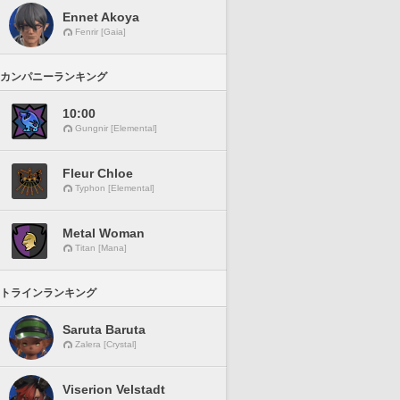
Ennet Akoya
Fenrir [Gaia]
カンパニーランキング
10:00
Gungnir [Elemental]
Fleur Chloe
Typhon [Elemental]
Metal Woman
Titan [Mana]
トラインランキング
Saruta Baruta
Zalera [Crystal]
Viserion Velstadt