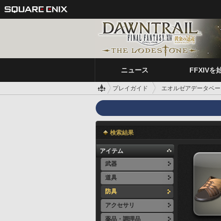
ニュース
FFXIVを
プレイガイド
エオルゼアデータベー
検索結果
アイテム
武器
道具
防具
アクセサリ
薬品・調理品