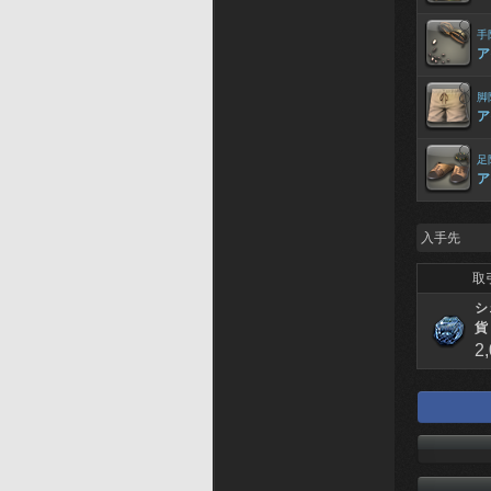
手
ア
脚
ア
足
ア
入手先
取
シ
貨
2