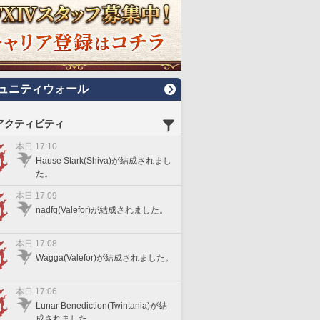
ュニティウォール
アクティビティ
本日 17:10
Hause Stark(Shiva)が結成されまし
た。
本日 17:09
nadfg(Valefor)が結成されました。
本日 17:08
Wagga(Valefor)が結成されました。
本日 17:06
Lunar Benediction(Twintania)が結
成されました。