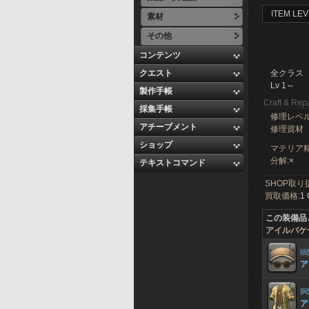
ITEM LEV
素材
その他
コンテンツ
クエスト
全クラス
Lv 1～
製作手帳
Craft & Repa
採集手帳
修理レベ
アチーブメント
修理資材
ショップ
マテリア精
分解:
×
テキストコマンド
SHOP取り
買取価格:
1 
この装備品
アイルバケ
頭
ア
胴
ア