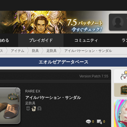
始める
プレイガイド
コミュニティ
ラ
ス
アイテム
防具
足防具
アイルバケーション・サンダル
エオルゼアデータベース
Version:Patch 7.55
RARE
EX
アイルバケーション・サンダル
足防具
0
0