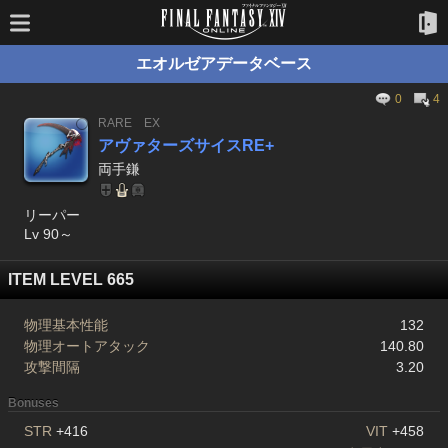
エオルゼアデータベース
0
4
RARE
EX
アヴァターズサイスRE+
両手鎌
リーパー
Lv 90～
ITEM LEVEL 665
物理基本性能
132
物理オートアタック
140.80
攻撃間隔
3.20
Bonuses
STR
+416
VIT
+458