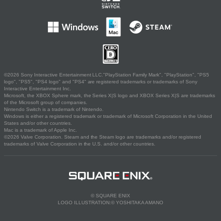
©2026 Sony Interactive Entertainment LLC."PlayStation Family Mark", "PlayStation", "PS5
logo", "PS5", "PS4 logo" and "PS4" are registered trademarks or trademarks of Sony
Interactive Entertainment Inc.
Microsoft, the XBOX Sphere mark, the Series X|S logo and XBOX Series X|S are trademarks
of the Microsoft group of companies.
Nintendo Switch is a trademark of Nintendo.
Windows is either a registered trademark or trademark of Microsoft Corporation in the United
States and/or other countries.
Mac is a trademark of Apple Inc.
©2026 Valve Corporation. Steam and the Steam logo are trademarks and/or registered
trademarks of Valve Corporation in the U.S. and/or other countries.
© SQUARE ENIX
LOGO ILLUSTRATION:© YOSHITAKA AMANO