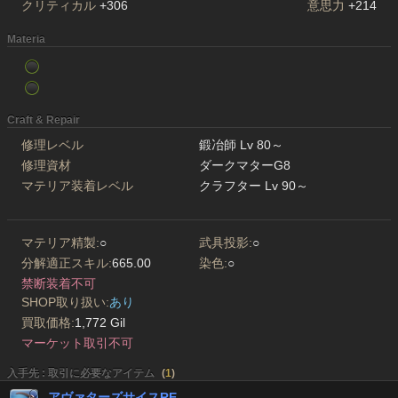
クリティカル
+306
意思力
+214
Materia
Craft & Repair
修理レベル
鍛冶師 Lv 80～
修理資材
ダークマターG8
マテリア装着レベル
クラフター Lv 90～
マテリア精製:
○
武具投影:
○
分解適正スキル:
665.00
染色:
○
禁断装着不可
SHOP取り扱い:
あり
買取価格:
1,772 Gil
マーケット取引不可
入手先 : 取引に必要なアイテム
(
1
)
アヴァターズサイスRE