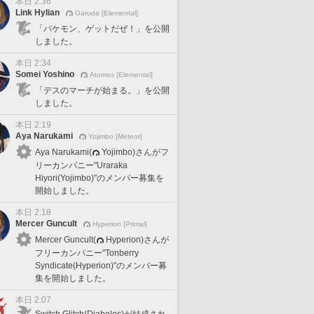
本日 2:36
Link Hylian
Garuda [Elemental]
「バケモン、ゲットだぜ！」を公開
しました。
本日 2:34
Somei Yoshino
Atomos [Elemental]
「デスのマーチが始まる。」を公開
しました。
本日 2:19
Aya Narukami
Yojimbo [Meteor]
Aya Narukami(
Yojimbo)さんがフ
リーカンパニー"Uraraka
Hiyori(Yojimbo)"のメンバー募集を
開始しました。
本日 2:18
Mercer Guncult
Hyperion [Primal]
Mercer Guncult(
Hyperion)さんが
フリーカンパニー"Tonberry
Syndicate(Hyperion)"のメンバー募
集を開始しました。
本日 2:07