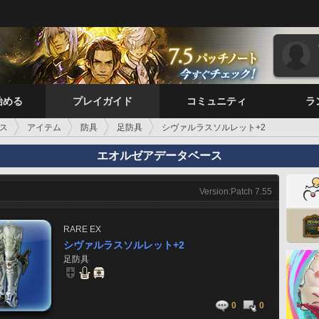
始める
プレイガイド
コミュニティ
ラ
ス
アイテム
防具
足防具
シヴァルラスソルレット+2
エオルゼアデータベース
Version:Patch 7.55
RARE
EX
シヴァルラスソルレット+2
足防具
0
0