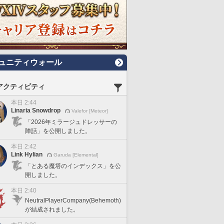
ュニティウォール
アクティビティ
本日 2:44
Linaria Snowdrop
Valefor [Meteor]
「2026年ミラージュドレッサーの
陣話」を公開しました。
本日 2:42
Link Hylian
Garuda [Elemental]
「とある魔塔のインデックス」を公
開しました。
本日 2:40
NeutralPlayerCompany(Behemoth)
が結成されました。