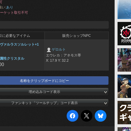
可
扱い:
あり
ーケット取引不可
引に必要なアイテム
販売ショップNPC
ヴァルラスソルレット+1
ゲロルト
エウレカ：アネモス帯
属性クリスタル
X: 17.9 Y: 32.2
00
名称をクリップボードにコピー
埋め込みコード表示
ファンキット「ツールチップ」コード表示