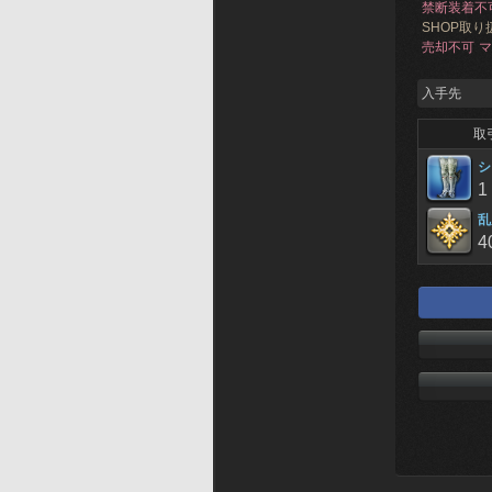
禁断装着不
SHOP取り
売却不可
マ
入手先
取
シ
1
乱
4