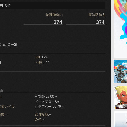
EL 345
物理防御力
魔法防御力
374
374
ウェポン+2]
VIT
+79
4
不屈
+77
ir
ル
甲冑師 Lv 60～
ダークマターG7
装着レベル
クラフター Lv 70～
製:
○
武具投影:
○
染色:
×