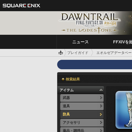
ニュース
FFXIVを
プレイガイド
エオルゼアデータベー
検索結果
アイテム
武器
道具
防具
アクセサリ
薬品・調理品