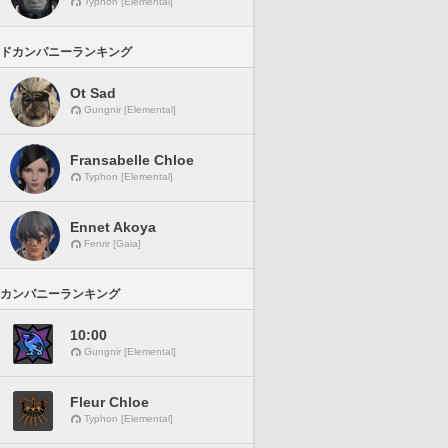
Typhon [Elemental]
ドカンパニーランキング
Ot Sad
Gungnir [Elemental]
Fransabelle Chloe
Typhon [Elemental]
Ennet Akoya
Fenrir [Gaia]
カンパニーランキング
10:00
Gungnir [Elemental]
Fleur Chloe
Typhon [Elemental]