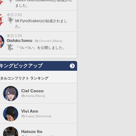
Switch Glitch(Diabolos)が結成され
ました。
本日 2:01
Mt Pyro(Kraken)が結成されまし
た。
本日 1:55
Otafuku Soosu
Chocobo [Mana]
「ついつい」を公開しました。
キングピックアップ
タルコンフリクト ランキング
Ciel Cocco
Anima [Mana]
Vivi Ann
Kujata [Elemental]
Hatozo Ito