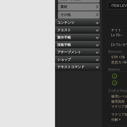
ITEM LEV
素材
その他
コンテンツ
クエスト
ナイト
Lv 70～
製作手帳
[エウレカ
採集手帳
Bonuses
アチーブメント
STR
+78
ショップ
意思力
+5
テキストコマンド
Materia
Craft & Repa
修理レベ
修理資材
マテリア
マテリア精
分解:
×