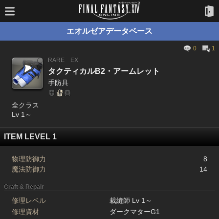
エオルゼアデータベース
0
1
RARE
EX
タクティカルB2・アームレット
手防具
全クラス
Lv 1～
ITEM LEVEL 1
物理防御力
8
魔法防御力
14
Craft & Repair
修理レベル
裁縫師 Lv 1～
修理資材
ダークマターG1