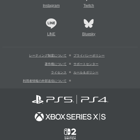
Instagram
Twitch
LINE
Bluesky
レーティング制度について
プライバシーポリシー
著作権について
サポートセンター
ライセンス
ルール＆ポリシー
利用者情報の外部送信について