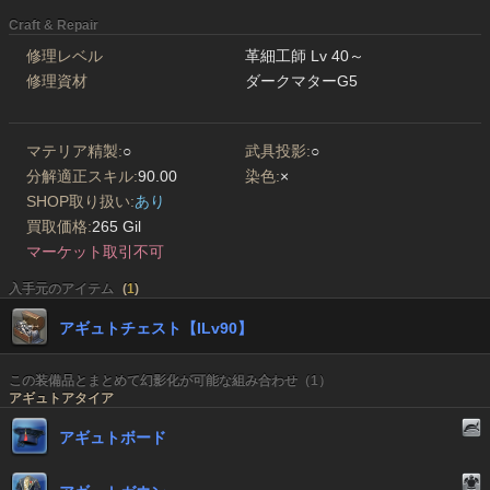
Craft & Repair
修理レベル
革細工師 Lv 40～
修理資材
ダークマターG5
マテリア精製:
○
武具投影:
○
分解適正スキル:
90.00
染色:
×
SHOP取り扱い:
あり
買取価格:
265 Gil
マーケット取引不可
入手元のアイテム
(
1
)
アギュトチェスト【ILv90】
この装備品とまとめて幻影化が可能な組み合わせ（1）
アギュトアタイア
アギュトボード