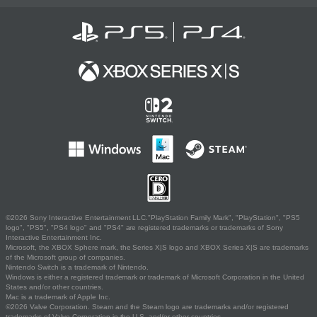
©2026 Sony Interactive Entertainment LLC."PlayStation Family Mark", "PlayStation", "PS5
logo", "PS5", "PS4 logo" and "PS4" are registered trademarks or trademarks of Sony
Interactive Entertainment Inc.
Microsoft, the XBOX Sphere mark, the Series X|S logo and XBOX Series X|S are trademarks
of the Microsoft group of companies.
Nintendo Switch is a trademark of Nintendo.
Windows is either a registered trademark or trademark of Microsoft Corporation in the United
States and/or other countries.
Mac is a trademark of Apple Inc.
©2026 Valve Corporation. Steam and the Steam logo are trademarks and/or registered
trademarks of Valve Corporation in the U.S. and/or other countries.