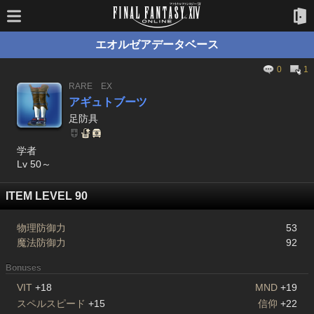
エオルゼアデータベース
0
1
RARE
EX
アギュトブーツ
足防具
学者
Lv 50～
ITEM LEVEL 90
物理防御力
53
魔法防御力
92
Bonuses
VIT
+18
MND
+19
スペルスピード
+15
信仰
+22