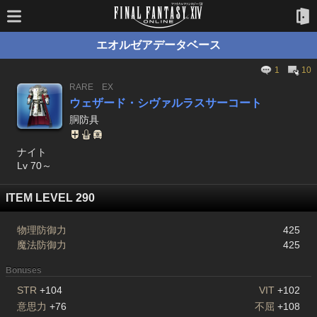
エオルゼアデータベース
1
10
RARE
EX
ウェザード・シヴァルラスサーコート
胴防具
ナイト
Lv 70～
ITEM LEVEL 290
物理防御力
425
魔法防御力
425
Bonuses
STR
+104
VIT
+102
意思力
+76
不屈
+108