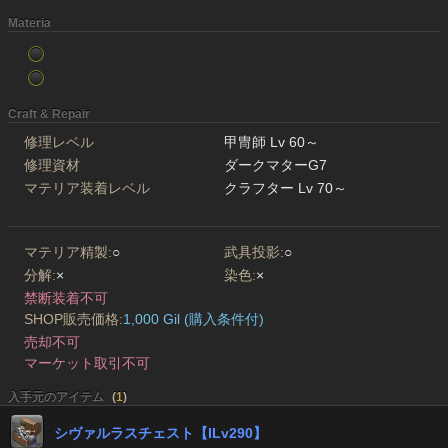
Materia
Craft & Repair
修理レベル
甲冑師 Lv 60～
修理資材
ダークマターG7
マテリア装着レベル
クラフター Lv 70～
マテリア精製:
○
武具投影:
○
分解:
×
染色:
×
禁断装着不可
SHOP販売価格:
1,000 Gil (購入条件付)
売却不可
マーケット取引不可
入手元のアイテム
(
1
)
シヴァルラスチェスト【ILv290】