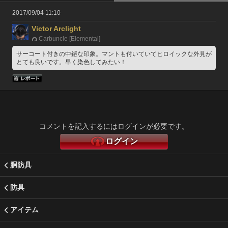
2017/09/04 11:10
Victor Arclight
Carbuncle [Elemental]
サーコート付きの中鎧な印象。マントも付いていてヒロイックな外見が
とても良いです。早く染色してみたい！
コメントを記入するにはログインが必要です。
ログイン
胴防具
防具
アイテム