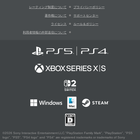
レーティング制度について
プライバシーポリシー
著作権について
サポートセンター
ライセンス
ルール＆ポリシー
利用者情報の外部送信について
©2026 Sony Interactive Entertainment LLC."PlayStation Family Mark", "PlayStation", "PS5
logo", "PS5", "PS4 logo" and "PS4" are registered trademarks or trademarks of Sony