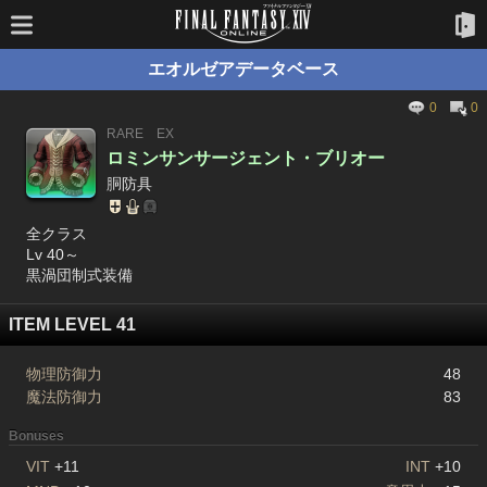
エオルゼアデータベース
0
0
RARE
EX
ロミンサンサージェント・ブリオー
胴防具
全クラス
Lv 40～
黒渦団制式装備
ITEM LEVEL 41
物理防御力
48
魔法防御力
83
Bonuses
VIT
+11
INT
+10