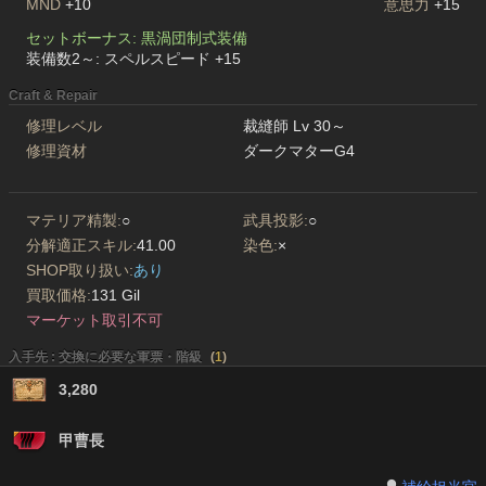
MND
+10
意思力
+15
セットボーナス: 黒渦団制式装備
装備数2～: スペルスピード +15
Craft & Repair
修理レベル
裁縫師 Lv 30～
修理資材
ダークマターG4
マテリア精製:
○
武具投影:
○
分解適正スキル:
41.00
染色:
×
SHOP取り扱い:
あり
買取価格:
131 Gil
マーケット取引不可
入手先 : 交換に必要な軍票・階級
(
1
)
3,280
甲曹長