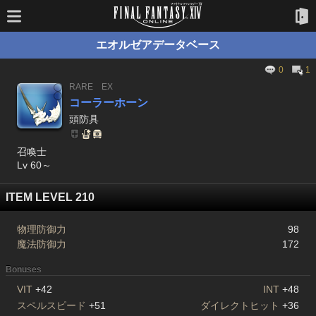
エオルゼアデータベース
0
1
RARE
EX
コーラーホーン
頭防具
召喚士
Lv 60～
ITEM LEVEL 210
物理防御力
98
魔法防御力
172
Bonuses
VIT
+42
INT
+48
スペルスピード
+51
ダイレクトヒット
+36