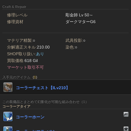
Craft & Repair
修理レベル
彫金師 Lv 50～
修理資材
ダークマターG6
マテリア精製:
○
武具投影:
○
分解適正スキル:
210.00
染色:
○
SHOP取り扱い:
あり
買取価格:
618 Gil
マーケット取引不可
入手元のアイテム
(
1
)
コーラーチェスト【ILv210】
この装備品とまとめて幻影化が可能な組み合わせ（1）
コーラーアタイア
コーラーホーン