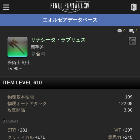
エオルゼアデータベース
0
2
リナシータ・ラブリュス
両手斧
斧術士 戦士
Lv 90～
ITEM LEVEL 610
物理基本性能
109
物理オートアタック
122.08
攻撃間隔
3.36
Bonuses
STR
+281
VIT
+297
クリティカル
+171
意思力
+245