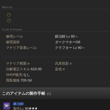
Materia
Craft & Repair
修理レベル
鍛冶師 Lv 80～
修理資材
ダークマターG8
マテリア装着レベル
クラフター Lv 90～
マテリア精製:
○
武具投影:
○
分解適正スキル:
610.00
染色:
×
SHOP販売:
なし
買取価格:
709 Gil
このアイテムの製作手帳
(
1
)
鍛冶師
製作Lv
90