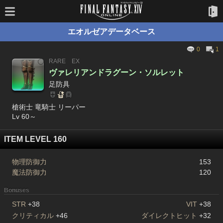
エオルゼアデータベース
0
1
RARE
EX
ヴァレリアンドラグーン・ソルレット
足防具
槍術士 竜騎士 リーパー
Lv 60～
ITEM LEVEL 160
物理防御力
153
魔法防御力
120
Bonuses
STR
+38
VIT
+38
クリティカル
+46
ダイレクトヒット
+32