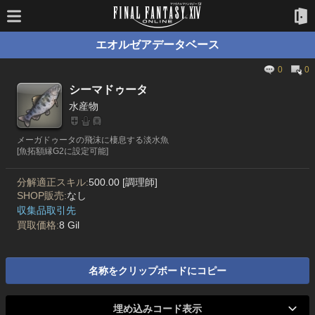
エオルゼアデータベース
0
0
シーマドゥータ
水産物
メーガドゥータの飛沫に棲息する淡水魚
[魚拓額縁G2に設定可能]
分解適正スキル:
500.00 [調理師]
SHOP販売:
なし
収集品取引先
買取価格:
8 Gil
名称をクリップボードにコピー
埋め込みコード表示