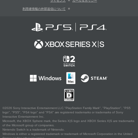
ライセンス
ルール＆ポリシー
利用者情報の外部送信について
©2026 Sony Interactive Entertainment LLC."PlayStation Family Mark", "PlayStation", "PS5
logo", "PS5", "PS4 logo" and "PS4" are registered trademarks or trademarks of Sony
Interactive Entertainment Inc.
Microsoft, the XBOX Sphere mark, the Series X|S logo and XBOX Series X|S are trademarks
of the Microsoft group of companies.
Nintendo Switch is a trademark of Nintendo.
Windows is either a registered trademark or trademark of Microsoft Corporation in the United