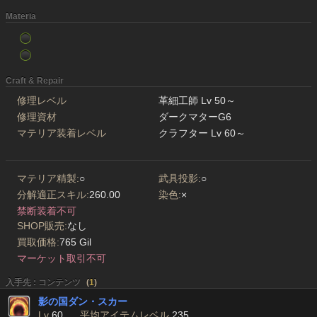
Materia
Craft & Repair
修理レベル
革細工師 Lv 50～
修理資材
ダークマターG6
マテリア装着レベル
クラフター Lv 60～
マテリア精製:
○
武具投影:
○
分解適正スキル:
260.00
染色:
×
禁断装着不可
SHOP販売:
なし
買取価格:
765 Gil
マーケット取引不可
入手先 : コンテンツ
(
1
)
影の国ダン・スカー
Lv
60
平均アイテムレベル
235