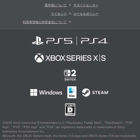
著作権について
サポートセンター
ライセンス
ルール＆ポリシー
利用者情報の外部送信について
©2026 Sony Interactive Entertainment LLC."PlayStation Family Mark", "PlayStation", "PS5
logo", "PS5", "PS4 logo" and "PS4" are registered trademarks or trademarks of Sony
Interactive Entertainment Inc.
Microsoft, the XBOX Sphere mark, the Series X|S logo and XBOX Series X|S are trademarks