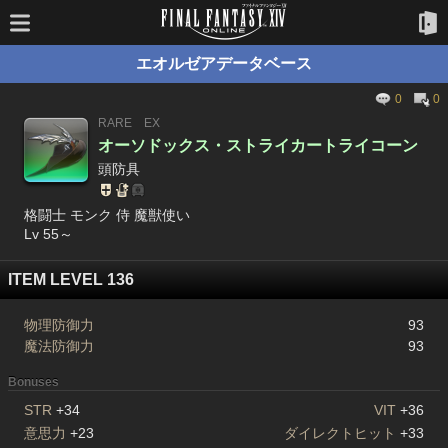
エオルゼアデータベース
0
0
RARE
EX
オーソドックス・ストライカートライコーン
頭防具
格闘士 モンク 侍 魔獣使い
Lv 55～
ITEM LEVEL 136
物理防御力
93
魔法防御力
93
Bonuses
STR
+34
VIT
+36
意思力
+23
ダイレクトヒット
+33