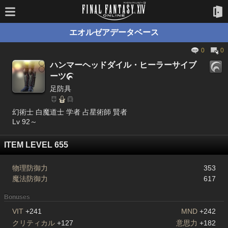
エオルゼアデータベース
0
0
ハンマーヘッドダイル・ヒーラーサイブ
ーツ

足防具
幻術士 白魔道士 学者 占星術師 賢者
Lv 92～
ITEM LEVEL 655
物理防御力
353
魔法防御力
617
Bonuses
VIT
+241
MND
+242
クリティカル
+127
意思力
+182