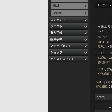
ITEM LEV
素材
その他
コンテンツ
クエスト
弓術士 吟
Lv 60～
製作手帳
Bonuses
採集手帳
DEX
+46
アチーブメント
意思力
+5
ショップ
Craft & Repa
修理レベ
テキストコマンド
修理資材
マテリア精
分解適正ス
SHOP販売:
買取価格:
58
入手先
コ