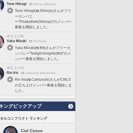
Tone Hiiragi
Shinryu [Meteor]
Tone Hiiragi(
Shinryu)さんがフリ
ーカンパニ
ー"Pinakothek(Shinryu)"のメンバー
募集を開始しました。
本日 11:06
Yuka Mizuki
Ifrit [Gaia]
Yuka Mizuki(
Ifrit)さんがフリーカ
ンパニー"Twilight Knights(Ifrit)"のメ
ンバー募集を開始しました。
本日 11:03
Rin Iris
Carbuncle [Elemental]
Rin Iris(
Carbuncle)さんがCWLS
の立ち上げメンバー募集を開始しま
した。
キングピックアップ
タルコンフリクト ランキング
Ciel Cocco