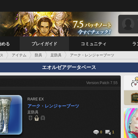
始める
プレイガイド
コミュニティ
ラ
ス
アイテム
防具
足防具
アーク・レンジャーブーツ
エオルゼアデータベース
Version:Patch 7.55
RARE
EX
アーク・レンジャーブーツ
足防具
0
1