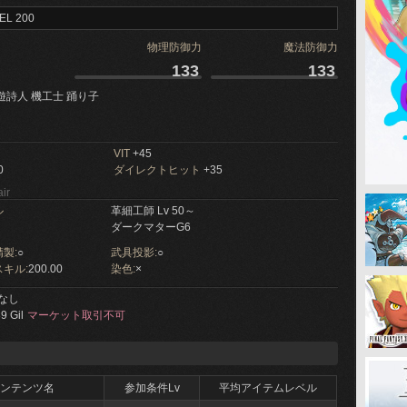
EL 200
物理防御力
魔法防御力
133
133
遊詩人 機工士 踊り子
VIT
+45
0
ダイレクトヒット
+35
ir
ル
革細工師 Lv 50～
ダークマターG6
製:
○
武具投影:
○
キル:
200.00
染色:
×
なし
9 Gil
マーケット取引不可
ンテンツ名
参加条件Lv
平均アイテムレベル