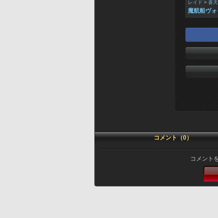
レイド
>
蒼天
魔航船ヴォ
コメント（0）
コメント