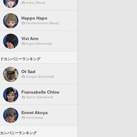
Anima [Mana]
Happo Hapo
Pandaemonium [Mana]
Vivi Ann
Kujata [Elemental]
ドカンパニーランキング
Ot Sad
Gungnir [Elemental]
Fransabelle Chloe
Typhon [Elemental]
Ennet Akoya
Fenrir [Gaia]
カンパニーランキング