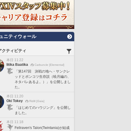
ュニティウォール
アクティビティ
本日 11:22
Iitika Baatika
Carbuncle [Elemental]
「第147回 決戦の地へ・サンクレ
ッドとポンコツ生存説（暁月編の、
ネタバレあるよ。）」を公開しまし
た。
本日 11:20
Oki Tokey
Ridill [Gaia]
「はじめてのハウジング」を公開し
ました。
本日 11:18
Fellraven's Talon(Twintania)が結成