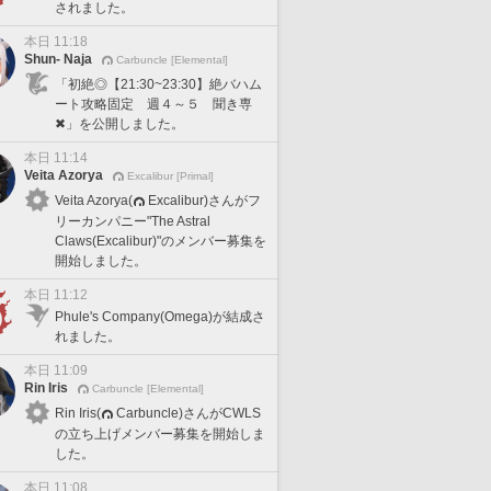
されました。
本日 11:18
Shun- Naja
Carbuncle [Elemental]
「初絶◎【21:30~23:30】絶バハム
ート攻略固定 週４～５ 聞き専
✖」を公開しました。
本日 11:14
Veita Azorya
Excalibur [Primal]
Veita Azorya(
Excalibur)さんがフ
リーカンパニー"The Astral
Claws(Excalibur)"のメンバー募集を
開始しました。
本日 11:12
Phule's Company(Omega)が結成さ
れました。
本日 11:09
Rin Iris
Carbuncle [Elemental]
Rin Iris(
Carbuncle)さんがCWLS
の立ち上げメンバー募集を開始しま
した。
本日 11:08