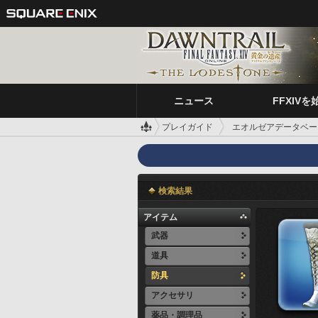
ニュース
FFXIVを
プレイガイド
エオルゼアデータベー
検索結果
アイテム
武器
道具
防具
アクセサリ
薬品・調理品