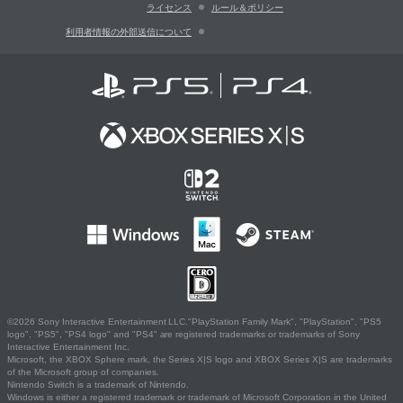
ライセンス
ルール＆ポリシー
利用者情報の外部送信について
©2026 Sony Interactive Entertainment LLC."PlayStation Family Mark", "PlayStation", "PS5
logo", "PS5", "PS4 logo" and "PS4" are registered trademarks or trademarks of Sony
Interactive Entertainment Inc.
Microsoft, the XBOX Sphere mark, the Series X|S logo and XBOX Series X|S are trademarks
of the Microsoft group of companies.
Nintendo Switch is a trademark of Nintendo.
Windows is either a registered trademark or trademark of Microsoft Corporation in the United