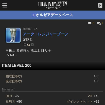
エオルゼアデータベース
0
1
RARE
EX
アーク・レンジャーブーツ
足防具
弓術士 吟遊詩人 機工士 踊り子
Lv 60～
ITEM LEVEL 200
物理防御力
133
魔法防御力
133
Bonuses
DEX
+46
VIT
+45
意思力
+50
ダイレクトヒット
+35