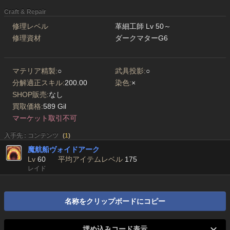
Craft & Repair
修理レベル
革細工師 Lv 50～
修理資材
ダークマターG6
マテリア精製:
○
武具投影:
○
分解適正スキル:
200.00
染色:
×
SHOP販売:
なし
買取価格:
589 Gil
マーケット取引不可
入手先 : コンテンツ
(
1
)
魔航船ヴォイドアーク
Lv
60
平均アイテムレベル
175
レイド
名称をクリップボードにコピー
埋め込みコード表示