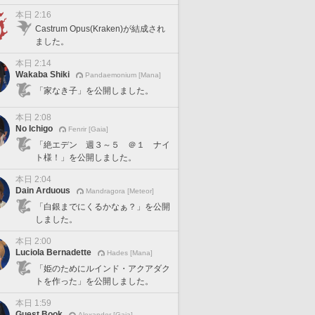
本日 2:16
Castrum Opus(Kraken)が結成され
ました。
本日 2:14
Wakaba Shiki
Pandaemonium [Mana]
「家なき子」を公開しました。
本日 2:08
No Ichigo
Fenrir [Gaia]
「絶エデン 週３～５ ＠１ ナイ
ト様！」を公開しました。
本日 2:04
Dain Arduous
Mandragora [Meteor]
「白銀までにくるかなぁ？」を公開
しました。
本日 2:00
Luciola Bernadette
Hades [Mana]
「姫のためにルインド・アクアダク
トを作った」を公開しました。
本日 1:59
Guest Book
Alexander [Gaia]