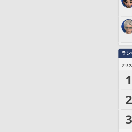
ラン
クリス
1
2
3