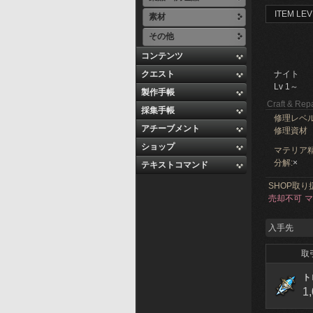
ITEM LEV
素材
その他
コンテンツ
クエスト
ナイト
Lv 1～
製作手帳
Craft & Repa
採集手帳
修理レベ
アチーブメント
修理資材
ショップ
マテリア精
分解:
×
テキストコマンド
SHOP取り
売却不可
マ
入手先
取
ト
1