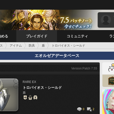
始める
プレイガイド
コミュニティ
ラ
ス
アイテム
防具
盾
トロパイオス・シールド
エオルゼアデータベース
Version:Patch 7.55
RARE
EX
トロパイオス・シールド
盾
0
2