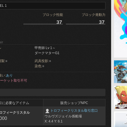
EL 1
ブロック性能
ブロック発動力
37
37
ir
ル
甲冑師 Lv 1～
ダークマターG1
製:
○
武具投影:
○
染色:
○
扱い:
あり
ーケット取引不可
引に必要なアイテム
販売ショップNPC
トロフィークリスタル取引窓口
ロフィークリスタル
ウルヴズジェイル係船場
,000
X: 4.4 Y: 6.1