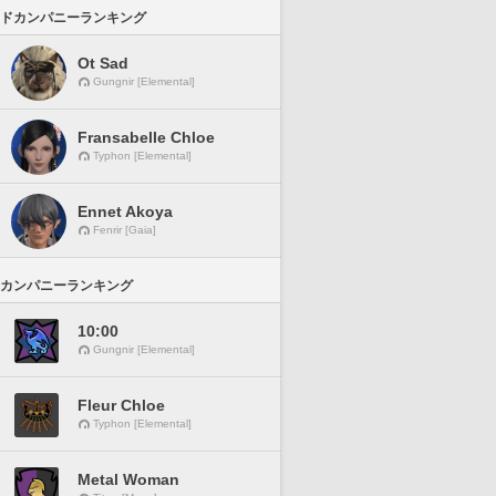
ドカンパニーランキング
Ot Sad
Gungnir [Elemental]
Fransabelle Chloe
Typhon [Elemental]
Ennet Akoya
Fenrir [Gaia]
カンパニーランキング
10:00
Gungnir [Elemental]
Fleur Chloe
Typhon [Elemental]
Metal Woman