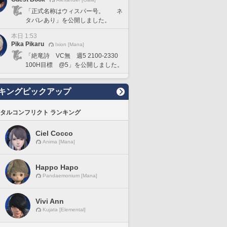
「正式名称はウィスパー号。 ネ
タバレあり」を公開しました。
本日 1:53
Pika Pikaru
Ixion [Mana]
「絶竜詩 VC無 週5 2100-2330
100H目標 @5」を公開しました。
キングピックアップ
タルコンフリクト ランキング
Ciel Cocco
Anima [Mana]
Happo Hapo
Pandaemonium [Mana]
Vivi Ann
Kujata [Elemental]