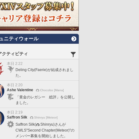
ュニティウォール
アクティビティ
本日 2:22
Deling City(Faerie)が結成されまし
た。
本日 2:20
Ashe Valentine
Chocobo [Mana]
「黄金のレガシー 総評」を公開し
ました。
本日 2:19
Saffron Silk
Shinryu [Meteor]
Saffron Silk(
Shinryu)さんが
CWLS"Second Chapter(Meteor)"の
メンバー募集を開始しました。