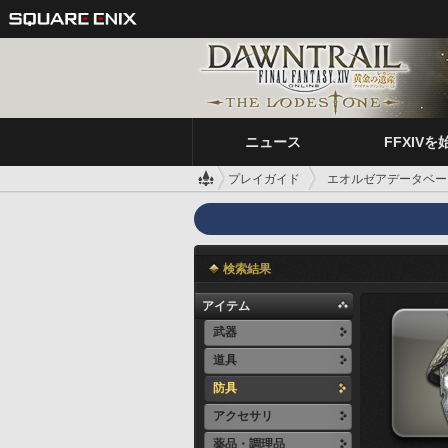
ニュース
FFXIVを
プレイガイド
エオルゼアデータベー
検索結果
アイテム
武器
道具
防具
アクセサリ
薬品・調理品