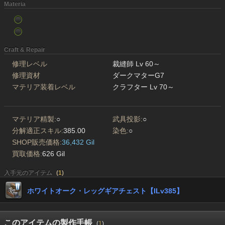
Materia
Craft & Repair
修理レベル
裁縫師 Lv 60～
修理資材
ダークマターG7
マテリア装着レベル
クラフター Lv 70～
マテリア精製:
○
武具投影:
○
分解適正スキル:
385.00
染色:
○
SHOP販売価格:
36,432 Gil
買取価格:
626 Gil
入手元のアイテム
(
1
)
ホワイトオーク・レッグギアチェスト【ILv385】
このアイテムの製作手帳
(
1
)