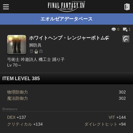
エオルゼアデータベース
0
1
ホワイトヘンプ・レンジャーボトム

脚防具
弓術士 吟遊詩人 機工士 踊り子
Lv 70～
ITEM LEVEL 385
物理防御力
302
魔法防御力
302
Bonuses
DEX
+137
VIT
+144
クリティカル
+134
ダイレクトヒット
+94