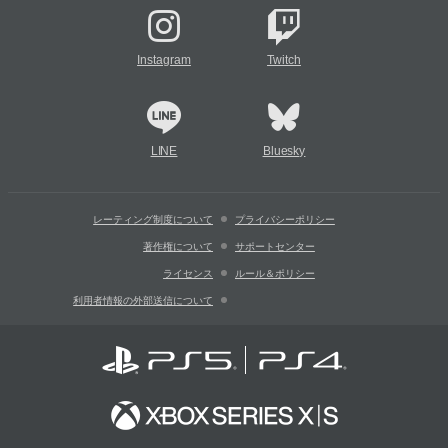
Instagram
Twitch
LINE
Bluesky
レーティング制度について
プライバシーポリシー
著作権について
サポートセンター
ライセンス
ルール＆ポリシー
利用者情報の外部送信について