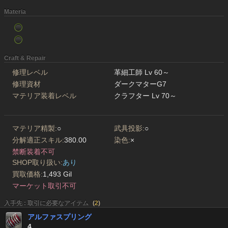
Materia
Craft & Repair
修理レベル
革細工師 Lv 60～
修理資材
ダークマターG7
マテリア装着レベル
クラフター Lv 70～
マテリア精製:
○
武具投影:
○
分解適正スキル:
380.00
染色:
×
禁断装着不可
SHOP取り扱い:
あり
買取価格:
1,493 Gil
マーケット取引不可
入手先 : 取引に必要なアイテム
(
2
)
アルファスプリング
4