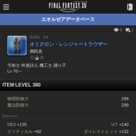
エオルゼアデータベース
0
1
RARE
EX
オミクロン・レンジャートラウザー
脚防具
弓術士 吟遊詩人 機工士 踊り子
Lv 70～
ITEM LEVEL 380
物理防御力
299
魔法防御力
299
Bonuses
DEX
+135
VIT
+140
クリティカル
+92
ダイレクトヒット
+132