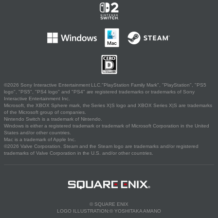
©2026 Sony Interactive Entertainment LLC."PlayStation Family Mark", "PlayStation", "PS5
logo", "PS5", "PS4 logo" and "PS4" are registered trademarks or trademarks of Sony
Interactive Entertainment Inc.
Microsoft, the XBOX Sphere mark, the Series X|S logo and XBOX Series X|S are trademarks
of the Microsoft group of companies.
Nintendo Switch is a trademark of Nintendo.
Windows is either a registered trademark or trademark of Microsoft Corporation in the United
States and/or other countries.
Mac is a trademark of Apple Inc.
©2026 Valve Corporation. Steam and the Steam logo are trademarks and/or registered
trademarks of Valve Corporation in the U.S. and/or other countries.
© SQUARE ENIX
LOGO ILLUSTRATION:© YOSHITAKA AMANO