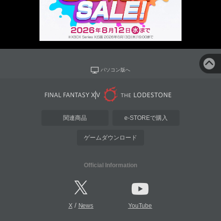
パソコン版へ
関連商品
e-STOREで購入
ゲームダウンロード
Official Information
/
X
News
YouTube