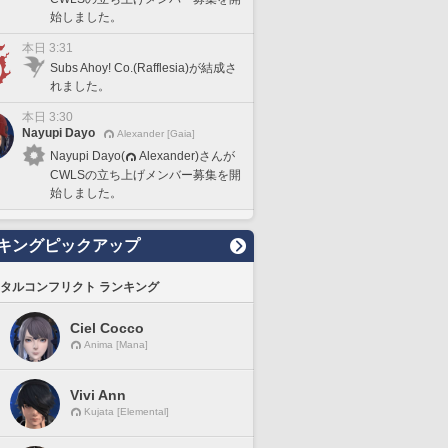
始しました。
本日 3:31
Subs Ahoy! Co.(Rafflesia)が結成さ
れました。
本日 3:30
Nayupi Dayo
Alexander [Gaia]
Nayupi Dayo(
Alexander)さんが
CWLSの立ち上げメンバー募集を開
始しました。
キングピックアップ
タルコンフリクト ランキング
Ciel Cocco
Anima [Mana]
Vivi Ann
Kujata [Elemental]