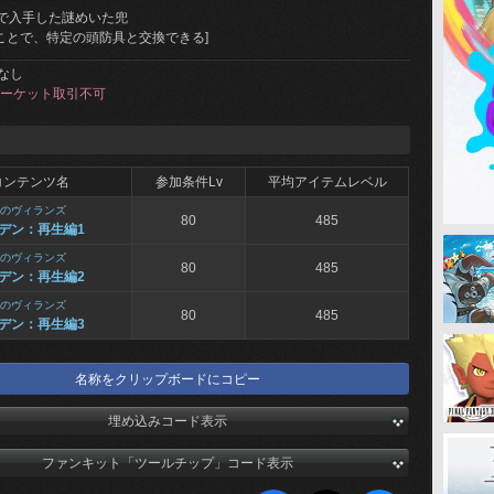
で入手した謎めいた兜
ることで、特定の頭防具と交換できる]
なし
ーケット取引不可
コンテンツ名
参加条件Lv
平均アイテムレベル
のヴィランズ
80
485
デン：再生編1
のヴィランズ
80
485
デン：再生編2
のヴィランズ
80
485
デン：再生編3
名称をクリップボードにコピー
埋め込みコード表示
ファンキット「ツールチップ」コード表示