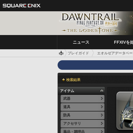
ニュース
FFXIVを
プレイガイド
エオルゼアデータベー
検索結果
アイテム
武器
道具
防具
アクセサリ
薬品・調理品