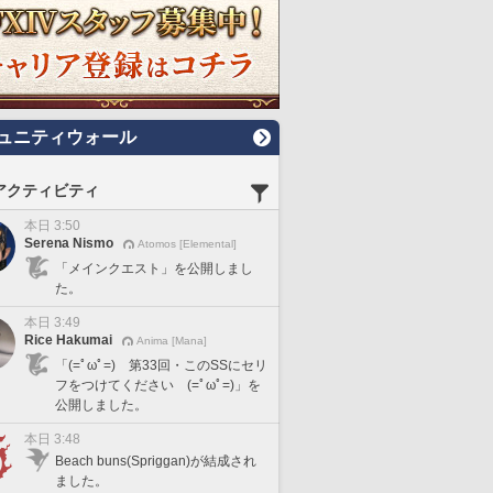
ュニティウォール
アクティビティ
本日 3:50
Serena Nismo
Atomos [Elemental]
「メインクエスト」を公開しまし
た。
本日 3:49
Rice Hakumai
Anima [Mana]
「(=ﾟωﾟ=) 第33回・このSSにセリ
フをつけてください (=ﾟωﾟ=)」を
公開しました。
本日 3:48
Beach buns(Spriggan)が結成され
ました。