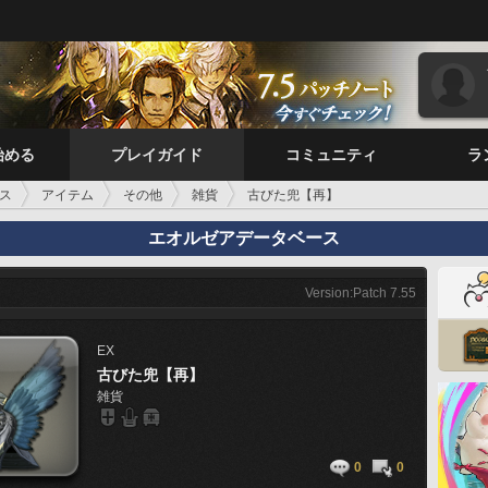
始める
プレイガイド
コミュニティ
ラ
ス
アイテム
その他
雑貨
古びた兜【再】
エオルゼアデータベース
Version:Patch 7.55
EX
古びた兜【再】
雑貨
0
0