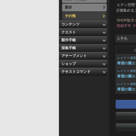
エデン空間
素材
[2個集め
その他
SHOP販売:
コンテンツ
売却不可
マ
クエスト
入手先
製作手帳
採集手帳
アチーブメント
レイド
>
漆黒
希望の園エ
ショップ
レイド
>
漆黒
テキストコマンド
希望の園エ
レイド
>
漆黒
希望の園エ