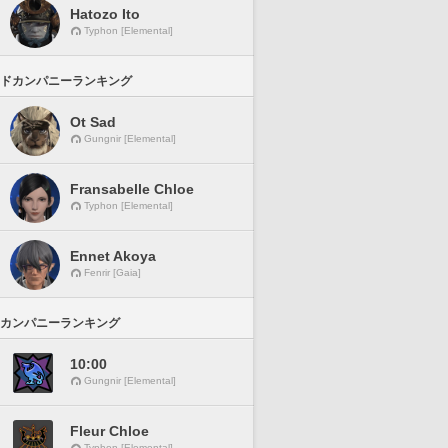
Hatozo Ito
Typhon [Elemental]
ドカンパニーランキング
Ot Sad
Gungnir [Elemental]
Fransabelle Chloe
Typhon [Elemental]
Ennet Akoya
Fenrir [Gaia]
カンパニーランキング
10:00
Gungnir [Elemental]
Fleur Chloe
Typhon [Elemental]