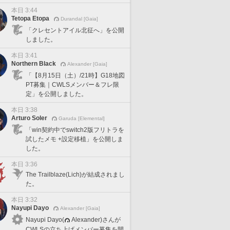
本日 3:44
Tetopa Etopa
Durandal [Gaia]
「クレセントアイル北征へ」を公開
しました。
本日 3:41
Northern Black
Alexander [Gaia]
「【8月15日（土）/21時】G18地図
PT募集｜CWLSメンバー＆フレ限
定」を公開しました。
本日 3:38
Arturo Soler
Garuda [Elemental]
「win契約中でswitch2版フリトラを
試したメモ +設定移植」を公開しま
した。
本日 3:36
The Trailblaze(Lich)が結成されまし
た。
本日 3:32
Nayupi Dayo
Alexander [Gaia]
Nayupi Dayo(
Alexander)さんが
CWLSの立ち上げメンバー募集を開