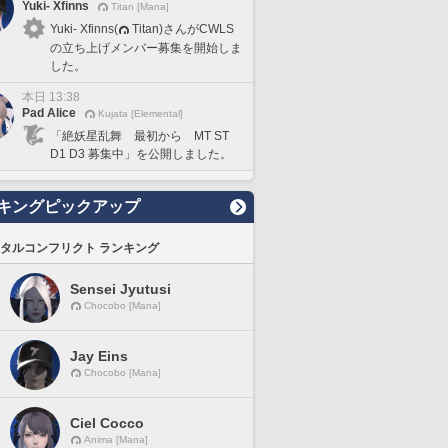
Yuki- Xfinns
Titan [Mana]
Yuki- Xfinns(
Titan)さんがCWLS
の立ち上げメンバー募集を開始しま
した。
本日 13:38
Pad Alice
Kujata [Elemental]
「絶妖星乱舞 最初から MT ST
D1 D3 募集中」を公開しました。
キングピックアップ
タルコンフリクト ランキング
Sensei Jyutusi
Chocobo [Mana]
Jay Eins
Chocobo [Mana]
Ciel Cocco
Anima [Mana]