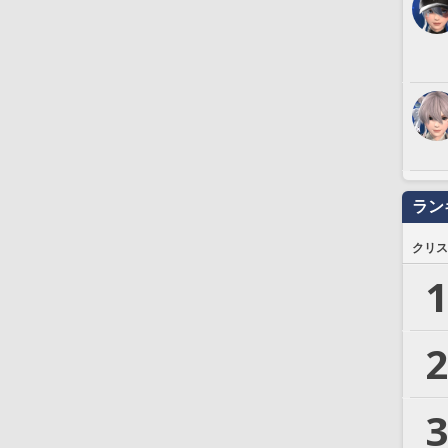
ラン
クリス
1
2
3