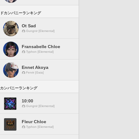
ドカンパニーランキング
Ot Sad
Gungnir [Elemental]
Fransabelle Chloe
Typhon [Elemental]
Ennet Akoya
Fenrir [Gaia]
カンパニーランキング
10:00
Gungnir [Elemental]
Fleur Chloe
Typhon [Elemental]