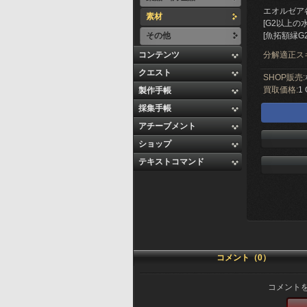
エオルゼア
素材
[G2以上の
その他
[魚拓額縁G
コンテンツ
分解適正ス
クエスト
SHOP販売:
買取価格:
1 
製作手帳
採集手帳
アチーブメント
ショップ
テキストコマンド
コメント（0）
コメント