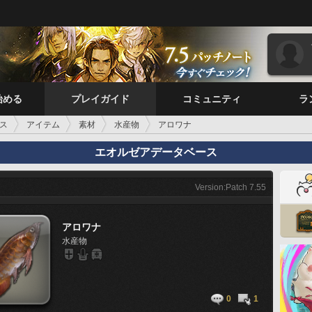
始める
プレイガイド
コミュニティ
ラ
ス
アイテム
素材
水産物
アロワナ
エオルゼアデータベース
Version:Patch 7.55
アロワナ
水産物
0
1