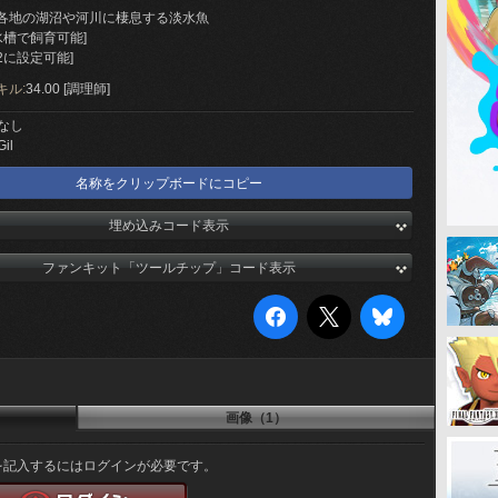
各地の湖沼や河川に棲息する淡水魚
水槽で飼育可能]
2に設定可能]
キル:
34.00 [調理師]
なし
Gil
名称をクリップボードにコピー
埋め込みコード表示
ファンキット「ツールチップ」コード表示
画像（1）
を記入するにはログインが必要です。