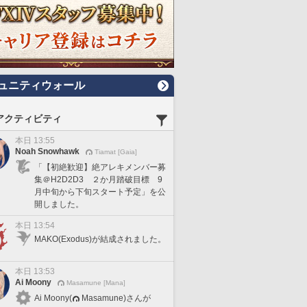
ュニティウォール
アクティビティ
本日 13:55
Noah Snowhawk
Tiamat [Gaia]
「【初絶歓迎】絶アレキメンバー募
集＠H2D2D3 ２か月踏破目標 9
月中旬から下旬スタート予定」を公
開しました。
本日 13:54
MAKO(Exodus)が結成されました。
本日 13:53
Ai Moony
Masamune [Mana]
Ai Moony(
Masamune)さんが