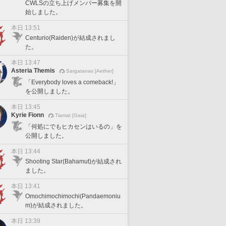
CWLSの立ち上げメンバー募集を開
始しました。
本日 13:51
Centurio(Raiden)が結成されまし
た。
本日 13:47
Asteria Themis
Sargatanas [Aether]
「Everybody loves a comeback!」
を公開しました。
本日 13:45
Kyrie Fionn
Tiamat [Gaia]
「何処にでもヒカセンはいるの」を
公開しました。
本日 13:44
Shooting Star(Bahamut)が結成され
ました。
本日 13:41
Omochimochimochi(Pandaemoniu
m)が結成されました。
本日 13:39