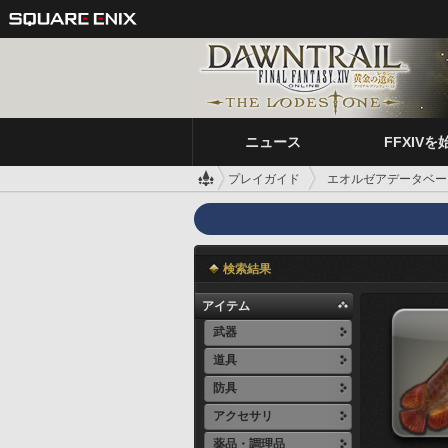
ニュース
FFXIVを
プレイガイド
エオルゼアデータベー
検索結果
アイテム
武器
道具
防具
アクセサリ
薬品・調理品