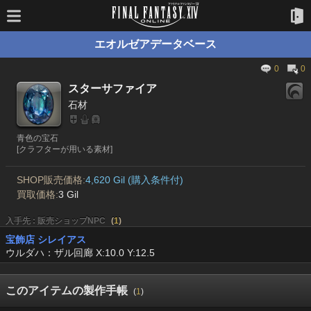
エオルゼアデータベース
0
0
スターサファイア
石材
青色の宝石
[クラフターが用いる素材]
SHOP販売価格:
4,620 Gil (購入条件付)
買取価格:
3 Gil
入手先 : 販売ショップNPC
(
1
)
宝飾店 シレイアス
ウルダハ：ザル回廊 X:10.0 Y:12.5
このアイテムの製作手帳
(
1
)