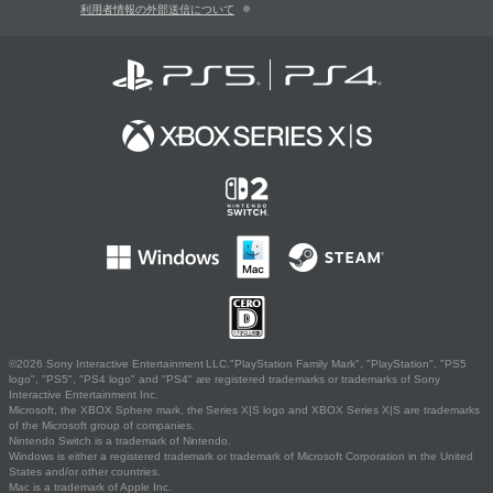
利用者情報の外部送信について
©2026 Sony Interactive Entertainment LLC."PlayStation Family Mark", "PlayStation", "PS5
logo", "PS5", "PS4 logo" and "PS4" are registered trademarks or trademarks of Sony
Interactive Entertainment Inc.
Microsoft, the XBOX Sphere mark, the Series X|S logo and XBOX Series X|S are trademarks
of the Microsoft group of companies.
Nintendo Switch is a trademark of Nintendo.
Windows is either a registered trademark or trademark of Microsoft Corporation in the United
States and/or other countries.
Mac is a trademark of Apple Inc.