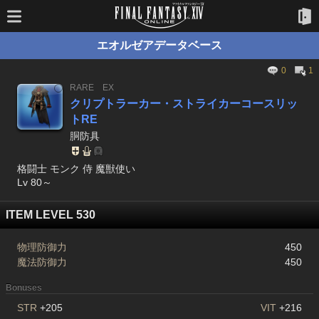
エオルゼアデータベース
0
1
RARE
EX
クリプトラーカー・ストライカーコースリッ
トRE
胴防具
格闘士 モンク 侍 魔獣使い
Lv 80～
ITEM LEVEL 530
物理防御力
450
魔法防御力
450
Bonuses
STR
+205
VIT
+216