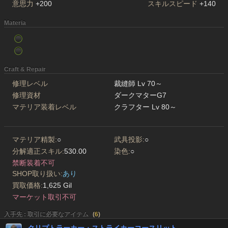
意思力
+200
スキルスピード
+140
Materia
Craft & Repair
修理レベル
裁縫師 Lv 70～
修理資材
ダークマターG7
マテリア装着レベル
クラフター Lv 80～
マテリア精製:
○
武具投影:
○
分解適正スキル:
530.00
染色:
○
禁断装着不可
SHOP取り扱い:
あり
買取価格:
1,625 Gil
マーケット取引不可
入手先 : 取引に必要なアイテム
(
6
)