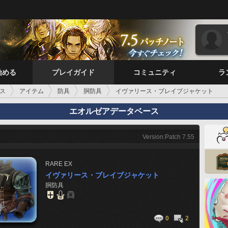
始める
プレイガイド
コミュニティ
ラ
ス
アイテム
防具
胴防具
イヴァリース・ブレイブジャケット
エオルゼアデータベース
Version:Patch 7.55
RARE
EX
イヴァリース・ブレイブジャケット
胴防具
0
2