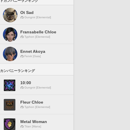
ドカンパニーランキング
Ot Sad
Gungnir [Elemental]
Fransabelle Chloe
Typhon [Elemental]
Ennet Akoya
Fenrir [Gaia]
カンパニーランキング
10:00
Gungnir [Elemental]
Fleur Chloe
Typhon [Elemental]
Metal Woman
Titan [Mana]