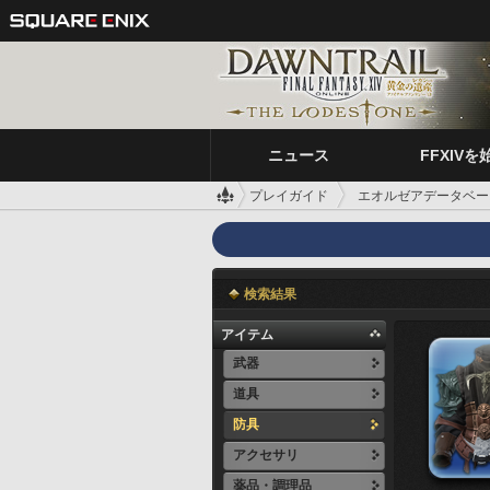
ニュース
FFXIVを
プレイガイド
エオルゼアデータベー
検索結果
アイテム
武器
道具
防具
アクセサリ
薬品・調理品