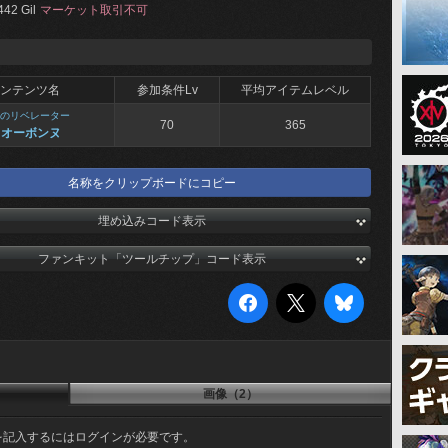
442 Gil
マーケット取引不可
ンテンツ名
参加条件Lv
平均アイテムレベル
のリベレーター
70
365
 オーボンヌ
名称をクリップボードにコピー
埋め込みコード表示
ファンキット「ツールチップ」コード表示
画像（2）
を記入するにはログインが必要です。