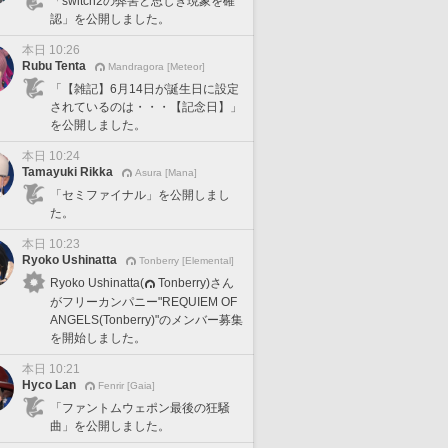
「switch2の弊害と思しき現象を確
認」を公開しました。
本日 10:26
Rubu Tenta
Mandragora [Meteor]
「【雑記】6月14日が誕生日に設定
されているのは・・・【記念日】」
を公開しました。
本日 10:24
Tamayuki Rikka
Asura [Mana]
「セミファイナル」を公開しまし
た。
本日 10:23
Ryoko Ushinatta
Tonberry [Elemental]
Ryoko Ushinatta(
Tonberry)さん
がフリーカンパニー"REQUIEM OF
ANGELS(Tonberry)"のメンバー募集
を開始しました。
本日 10:21
Hyco Lan
Fenrir [Gaia]
「ファントムウェポン最後の狂騒
曲」を公開しました。