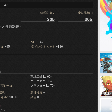
EL 390
物理防御力
魔法防御力
305
305
ンク 侍 魔獣使い
VIT
+147
カル
+95
ダイレクトヒット
+136
ir
ル
革細工師 Lv 60～
ダークマターG7
装着レベル
クラフター Lv 70～
製:
○
武具投影:
○
キル:
390.00
染色:
×
可
なし