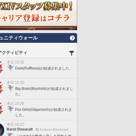
ュニティウォール
アクティビティ
本日 10:32
Dark(Rafflesia)が結成されました。
本日 10:30
Big Brain(Brynhildr)が結成されまし
た。
本日 10:28
Fox Girls(Gilgamesh)が結成されま
した。
本日 10:27
Barst Dosucalt
Tonberry [Elemental]