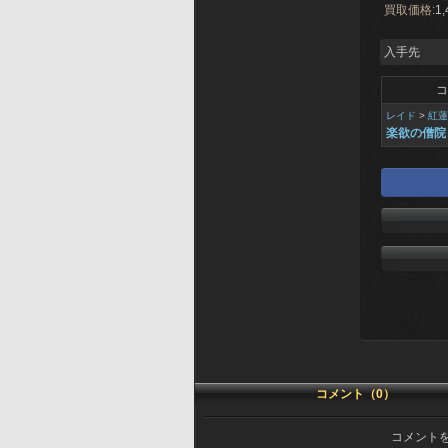
買取価格:
1,
入手先
コ
レイド
>
紅蓮
楽欲の僧院
コメント（0）
コメント