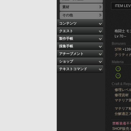
ITEM LEV
素材
その他
コンテンツ
クエスト
格闘士 モ
Lv 70～
製作手帳
Bonuses
採集手帳
STR
+139
アチーブメント
クリティ
ショップ
Materia
テキストコマンド
Craft & Repa
修理レベ
修理資材
マテリア
マテリア精
分解適正ス
禁断装着不
SHOP販売: