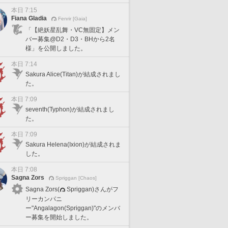
本日 7:15
Fiana Gladia
Fenrir [Gaia]
「【絶妖星乱舞・VC無固定】メン
バー募集@D2・D3・BHから2名
様」を公開しました。
本日 7:14
Sakura Alice(Titan)が結成されまし
た。
本日 7:09
seventh(Typhon)が結成されまし
た。
本日 7:09
Sakura Helena(Ixion)が結成されま
した。
本日 7:08
Sagna Zors
Spriggan [Chaos]
Sagna Zors(
Spriggan)さんがフ
リーカンパニ
ー"Angalagon(Spriggan)"のメンバ
ー募集を開始しました。