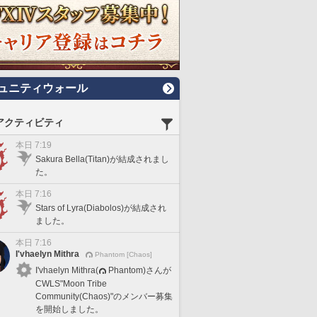
ュニティウォール
アクティビティ
本日 7:19
Sakura Bella(Titan)が結成されまし
た。
本日 7:16
Stars of Lyra(Diabolos)が結成され
ました。
本日 7:16
I'vhaelyn Mithra
Phantom [Chaos]
I'vhaelyn Mithra(
Phantom)さんが
CWLS"Moon Tribe
Community(Chaos)"のメンバー募集
を開始しました。