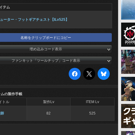
イテム
ューター・フットギアチェスト【ILv525】
名称をクリップボードにコピー
埋め込みコード表示
ファンキット「ツールチップ」コード表示
テムの製作手帳
イトル
製作Lv
ITEM Lv
冑師
82
525