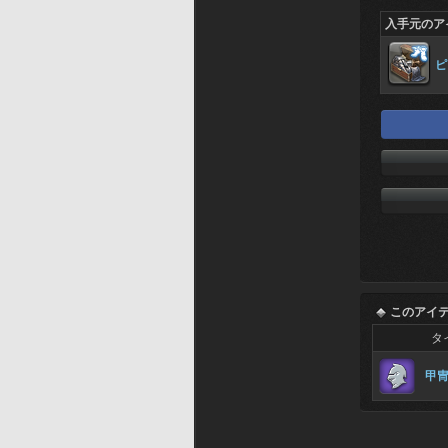
入手元のア
ピ
このアイ
タ
甲