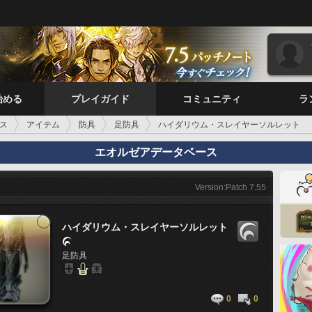
始める
プレイガイド
コミュニティ
ラ
ス
アイテム
防具
足防具
ハイダリウム・スレイヤーソルレット
エオルゼアデータベース
Version:Patch 7.55
ハイダリウム・スレイヤーソルレット

足防具
0
0