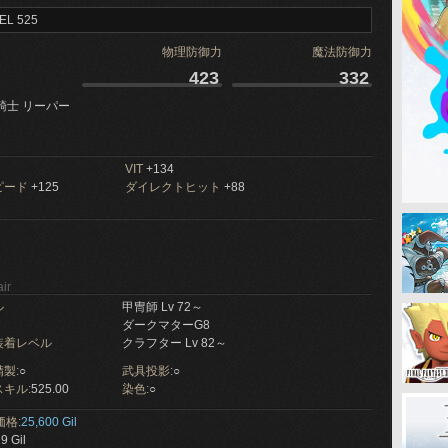
EL 525
物理防御力
魔法防御力
423
332
騎士 リーパー
VIT
+134
ピード
+125
ダイレクトヒット
+88
ir
ル
甲冑師 Lv 72～
ダークマターG8
装着レベル
クラフター Lv 82～
製:
○
武具投影:
○
キル:
525.00
染色:
○
価格:
25,600 Gil
9 Gil