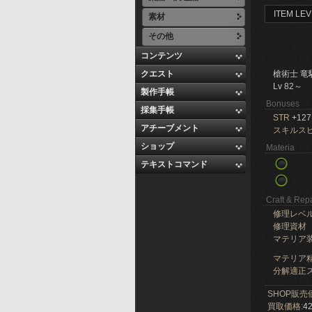
ITEM LEV
素材
その他
コンテンツ
クエスト
槍術士 竜
Lv 82～
製作手帳
Bonuses
採集手帳
STR
+127
アチーブメント
スキルス
ショップ
Materia
テキストコマンド
Craft & Repa
修理レベ
修理資材
マテリア
マテリア精
分解適正ス
SHOP販売
買取価格:
42