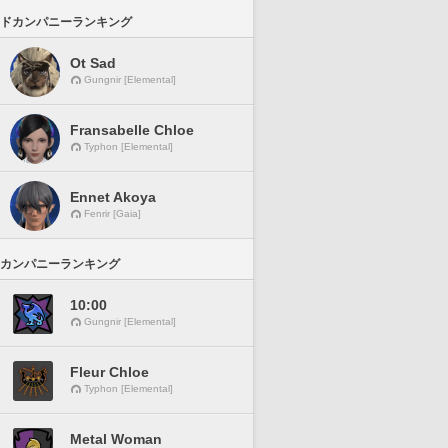
ドカンパニーランキング
Ot Sad
Gungnir [Elemental]
Fransabelle Chloe
Typhon [Elemental]
Ennet Akoya
Fenrir [Gaia]
カンパニーランキング
10:00
Gungnir [Elemental]
Fleur Chloe
Typhon [Elemental]
Metal Woman