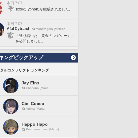
本日 7:07
sixsix(Typhon)が結成されました。
本日 7:07
Afal Cytrand
Mandragora [Meteor]
「辿り着いた「黄金のレガシー」」
を公開しました。
キングピックアップ
タルコンフリクト ランキング
Jay Eins
Chocobo [Mana]
Ciel Cocco
Anima [Mana]
Happo Hapo
Pandaemonium [Mana]