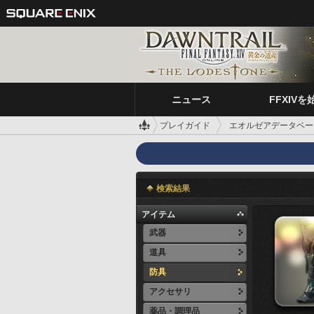
ニュース
FFXIVを
プレイガイド
エオルゼアデータベー
検索結果
アイテム
武器
道具
防具
アクセサリ
薬品・調理品