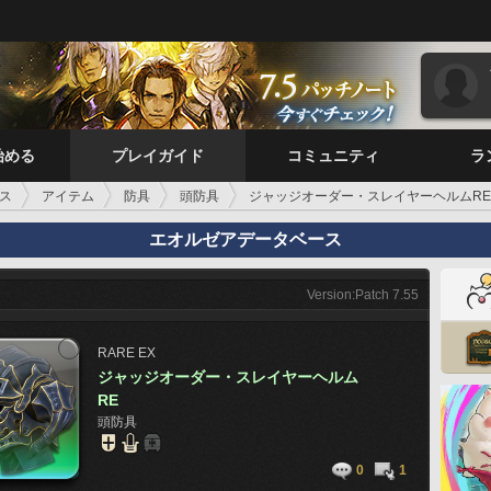
始める
プレイガイド
コミュニティ
ラ
ス
アイテム
防具
頭防具
ジャッジオーダー・スレイヤーヘルムRE
エオルゼアデータベース
Version:Patch 7.55
RARE
EX
ジャッジオーダー・スレイヤーヘルム
RE
頭防具
0
1