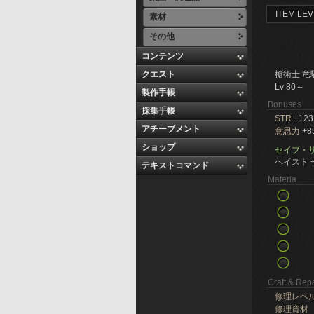
ITEM LEV
素材
その他
コンテンツ
クエスト
槍術士 竜
Lv 80～
製作手帳
Bonuses
採集手帳
STR
+123
アチーブメント
意思力
+8
ショップ
セイブ・
ヘイスト +
テキストコマンド
Materia
Craft & Repa
修理レベ
修理資材