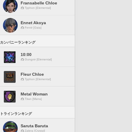
Fransabelle Chloe
Typhon [Elemental]
Ennet Akoya
Fenrir [Gaia]
カンパニーランキング
10:00
Gungnir [Elemental]
Fleur Chloe
Typhon [Elemental]
Metal Woman
Titan [Mana]
トラインランキング
Saruta Baruta
Zalera [Crystal]