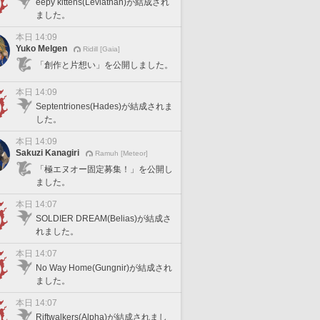
eepy kittens(Leviathan)が結成され
ました。
本日 14:09
Yuko Melgen
Ridill [Gaia]
「創作と片想い」を公開しました。
本日 14:09
Septentriones(Hades)が結成されま
した。
本日 14:09
Sakuzi Kanagiri
Ramuh [Meteor]
「極エヌオー固定募集！」を公開し
ました。
本日 14:07
SOLDIER DREAM(Belias)が結成さ
れました。
本日 14:07
No Way Home(Gungnir)が結成され
ました。
本日 14:07
Riftwalkers(Alpha)が結成されまし