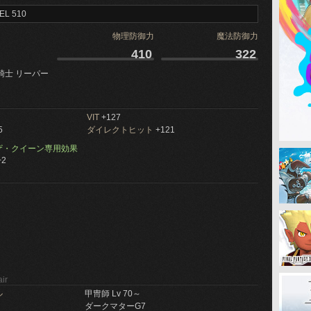
EL 510
物理防御力
魔法防御力
410
322
騎士 リーパー
VIT
+127
5
ダイレクトヒット
+121
ザ・クイーン専用効果
2
ir
ル
甲冑師 Lv 70～
ダークマターG7