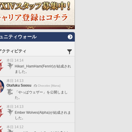
ュニティウォール
アクティビティ
本日 14:14
Hikari_HamHam(Fenrir)が結成され
ました。
本日 14:13
Otafuku Soosu
Chocobo [Mana]
「やっぱウェザー」を公開しまし
た。
本日 14:13
Ember Wolves(Alpha)が結成されま
した。
本日 14:12