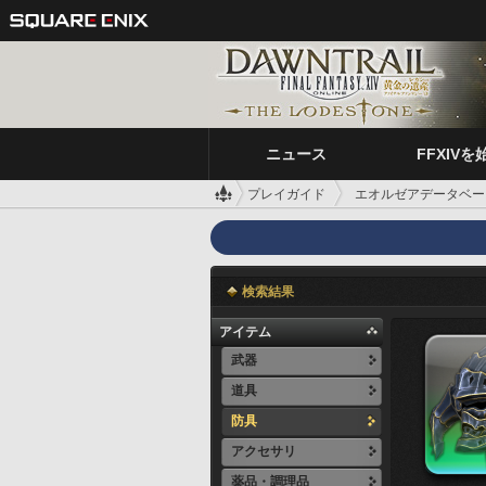
ニュース
FFXIVを
プレイガイド
エオルゼアデータベー
検索結果
アイテム
武器
道具
防具
アクセサリ
薬品・調理品