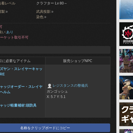
装着レベル
クラフター Lv 80～
製:
○
武具投影:
○
染色:
○
可
扱い:
あり
ーケット取引不可
引に必要なアイテム
販売ショップNPC
ズヤン・スレイヤーキャッ
RE
レジスタンスの整備兵
ャッジオーダー・スレイヤ
ガンゴッシュ
ヘルム
X: 5.7 Y: 5.1
ャッジ軽量補材:頭防具
名称をクリップボードにコピー