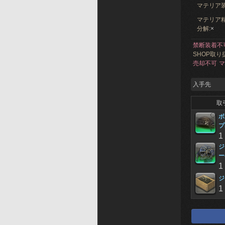
マテリア
マテリア精
分解:
×
禁断装着不
SHOP取り
売却不可
マ
入手先
取
ボ
プ
1
ジ
ー
1
ジ
1