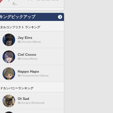
た。
キングピックアップ
タルコンフリクト ランキング
Jay Eins
Chocobo [Mana]
Ciel Cocco
Anima [Mana]
Happo Hapo
Pandaemonium [Mana]
ドカンパニーランキング
Ot Sad
Gungnir [Elemental]