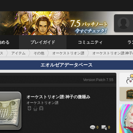
始める
プレイガイド
コミュニティ
ラ
ス
アイテム
その他
オーケストリオン譜
オーケストリオン譜:神
エオルゼアデータベース
Version:Patch 7.55
オーケストリオン譜:神子の微睡み
オーケストリオン譜
0
0