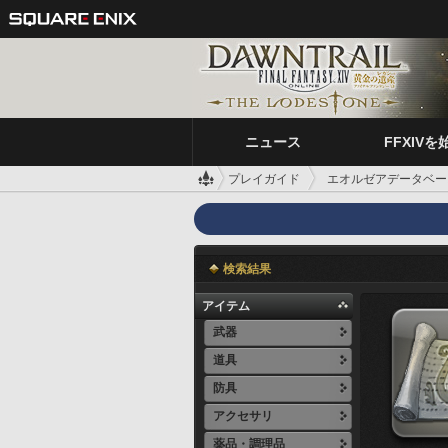
ニュース
FFXIVを
プレイガイド
エオルゼアデータベー
検索結果
アイテム
武器
道具
防具
アクセサリ
薬品・調理品