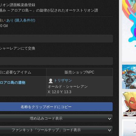
リオン譜面帳楽曲登録
睡み ～アロアロ島～」の旋律が記されたオーケストリオン譜
扱い:
あり (購入条件付)
0 Gil
シャーレアンにて交換
引に必要なアイテム
販売ショップNPC
トリザサン
ロアロ島の遺物
オールド・シャーレアン
X: 12.0 Y: 13.3
名称をクリップボードにコピー
埋め込みコード表示
ファンキット「ツールチップ」コード表示