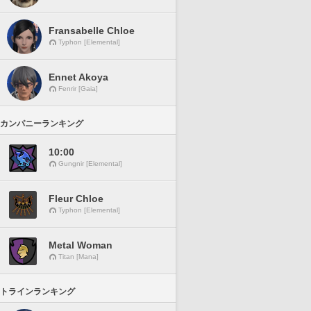
Fransabelle Chloe
Typhon [Elemental]
Ennet Akoya
Fenrir [Gaia]
カンパニーランキング
10:00
Gungnir [Elemental]
Fleur Chloe
Typhon [Elemental]
Metal Woman
Titan [Mana]
トラインランキング