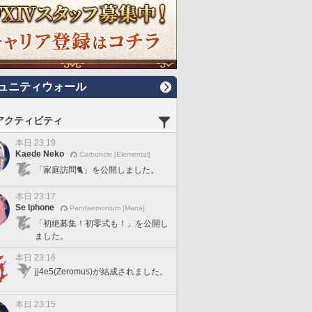
ュニティウォール
アクティビティ
本日 23:19
Kaede Neko
Carbuncle [Elemental]
「家庭訪問🐈」を公開しました。
本日 23:17
Se Iphone
Pandaemonium [Mana]
「初絶募集！初零式も！」を公開し
ました。
本日 23:16
jj4e5(Zeromus)が結成されました。
本日 23:15