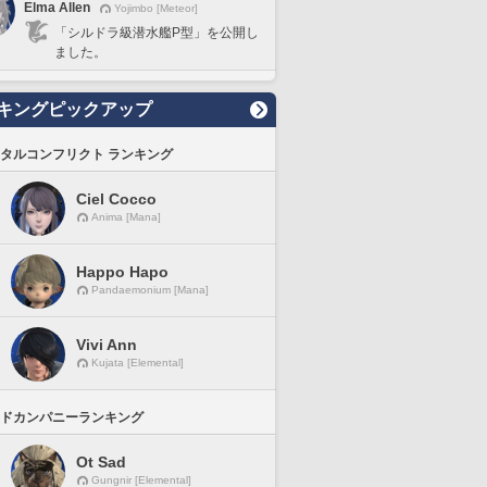
Elma Allen
Yojimbo [Meteor]
「シルドラ級潜水艦P型」を公開し
ました。
キングピックアップ
タルコンフリクト ランキング
Ciel Cocco
Anima [Mana]
Happo Hapo
Pandaemonium [Mana]
Vivi Ann
Kujata [Elemental]
ドカンパニーランキング
Ot Sad
Gungnir [Elemental]