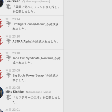
Lee Green
Mandragora [Meteor]
「昼間に遊べるフレンドさん探し」
を公開しました。
本日 23:14
Hrothgar House(Maduin)が結成さ
れました。
本日 23:10
ASTRA(Alpha)が結成されました。
本日 23:10
Jade Owl Syndicate(Twintania)が結
成されました。
本日 23:09
Big Booty Foxes(Seraph)が結成さ
れました。
本日 23:05
Mike Kishibe
Masamune [Mana]
「ミステリーの天才」を公開しまし
た。
本日 23:01