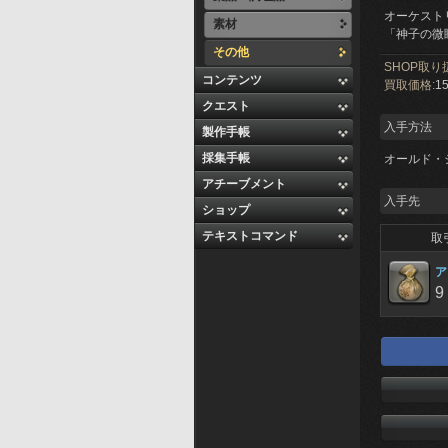
オーケスト
素材
「神子の微
その他
SHOP取り
コンテンツ
買取価格:
15
クエスト
入手方法
製作手帳
採集手帳
オールド・
アチーブメント
入手先
ショップ
テキストコマンド
取
ア
9