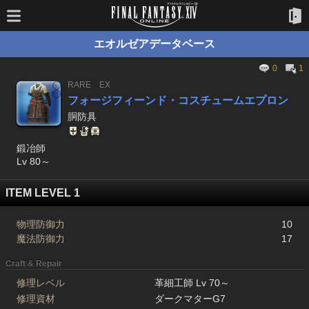
エオルゼアデータベース
0
1
RARE
EX
フォージフィーンド・コスチュームエプロン
胴防具
鍛冶師
Lv 80～
ITEM LEVEL 1
物理防御力
10
魔法防御力
17
Craft & Repair
修理レベル
革細工師 Lv 70～
修理資材
ダークマターG7