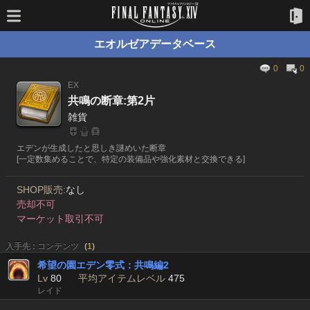
エオルゼアデータベース
0
0
EX
共鳴の断章:第2片
雑貨
エデンが生成したと思しき謎めいた断章
[一定数集めることで、特定の装備品や強化素材と交換できる]
SHOP販売:
なし
売却不可
マーケット取引不可
入手先 : コンテンツ
(
1
)
希望の園エデン零式：共鳴編2
Lv
80
平均アイテムレベル
475
レイド