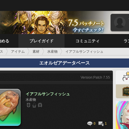
始める
プレイガイド
コミュニティ
ラ
ス
アイテム
素材
水産物
イアフルサンフィッシュ
エオルゼアデータベース
Version:Patch 7.55
イアフルサンフィッシュ
水産物
0
1