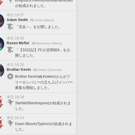
KnightsOfTheRound(Adamantoise)
が結成されました。
本日 18:37
Adam Smith
Anima [Mana]
「完走～」を公開しました。
本日 18:34
Raven Mefist
Masamune [Mana]
「【SS日記】FCの玄関前8」を公
開しました。
本日 18:20
Brother Kevin
Kraken [Dynamis]
Brother Kevin(
Kraken)さんがフ
リーカンパニーの立ち上げメンバー
募集を開始しました。
本日 18:18
Starfall(Mandragora)が結成されま
した。
本日 18:14
Dawn Bloom(Typhon)が結成されま
した。