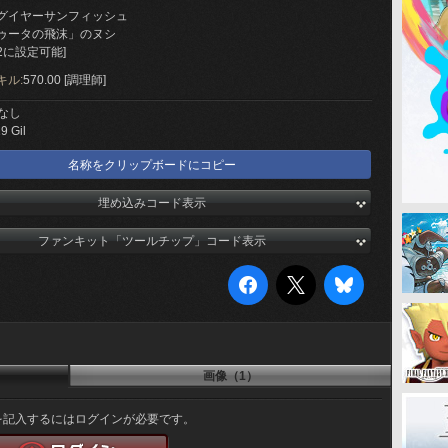
グイヤーサンフィッシュ
ゥータの飛沫」のヌシ
2に設定可能]
キル:
570.00 [調理師]
なし
9 Gil
名称をクリップボードにコピー
埋め込みコード表示
ファンキット「ツールチップ」コード表示
画像（1）
を記入するにはログインが必要です。