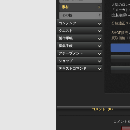
大型のロン
素材
「メーガド
その他
[魚拓額縁G
コンテンツ
分解適正ス
クエスト
SHOP販売:
買取価格:
11
製作手帳
採集手帳
アチーブメント
ショップ
テキストコマンド
コメント（0）
コメント