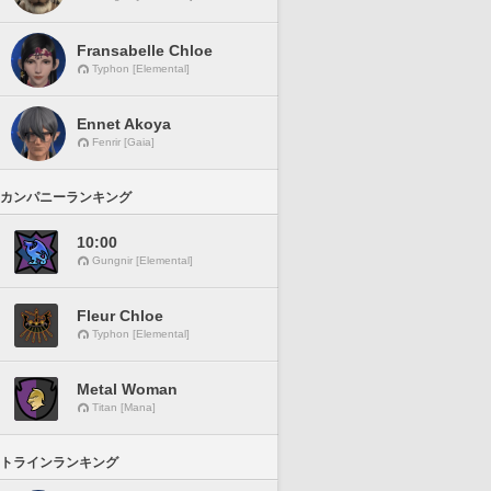
Fransabelle Chloe
Typhon [Elemental]
Ennet Akoya
Fenrir [Gaia]
カンパニーランキング
10:00
Gungnir [Elemental]
Fleur Chloe
Typhon [Elemental]
Metal Woman
Titan [Mana]
トラインランキング