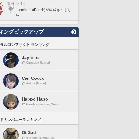
本日 18:14
hanahana(Fenrir)が結成されまし
た。
キングピックアップ
タルコンフリクト ランキング
Jay Eins
Chocobo [Mana]
Ciel Cocco
Anima [Mana]
Happo Hapo
Pandaemonium [Mana]
ドカンパニーランキング
Ot Sad
Gungnir [Elemental]