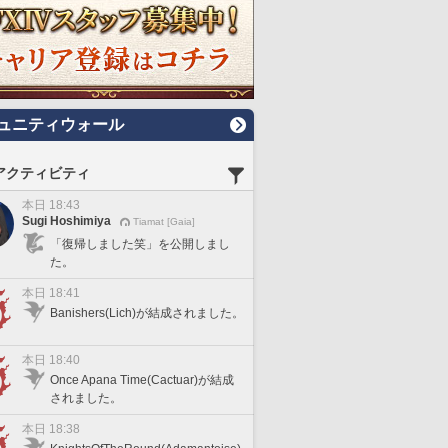
ュニティウォール
アクティビティ
本日 18:43
Sugi Hoshimiya
Tiamat [Gaia]
「復帰しました笑」を公開しまし
た。
本日 18:41
Banishers(Lich)が結成されました。
本日 18:40
Once Apana Time(Cactuar)が結成
されました。
本日 18:38