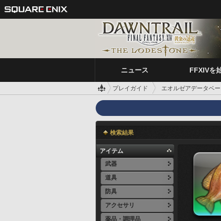
ニュース
FFXIVを
プレイガイド
エオルゼアデータベー
検索結果
アイテム
武器
道具
防具
アクセサリ
薬品・調理品