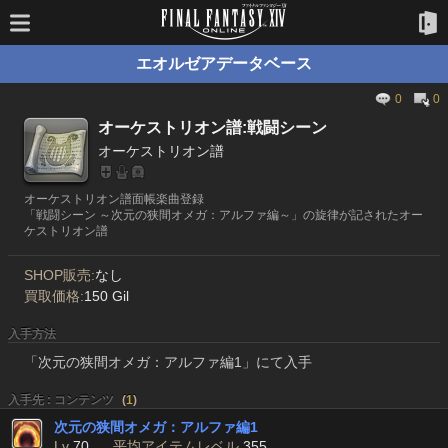
エオルゼアデータベース
0
0
オーケストリオン譜:戦闘シーン
オーケストリオン譜
オーケストリオン譜面帳楽曲登録
「戦闘シーン ～次元の狭間オメガ：アルファ編～」の旋律が記されたオー
ケストリオン譜
SHOP販売:
なし
買取価格:
150 Gil
入手方法
「次元の狭間オメガ：アルファ編1」にて入手
入手先 : コンテンツ
(
1
)
次元の狭間オメガ：アルファ編1
Lv
70
平均アイテムレベル
355